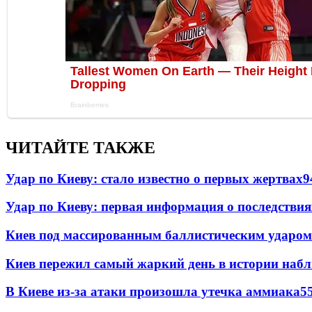
ЧИТАЙТЕ ТАКЖЕ
Удар по Киеву: стало известно о первых жертвах
9
Удар по Киеву: первая информация о последствия
Киев под массированным баллистическим ударом
Киев пережил самый жаркий день в истории наб
В Киеве из-за атаки произошла утечка аммиака
5