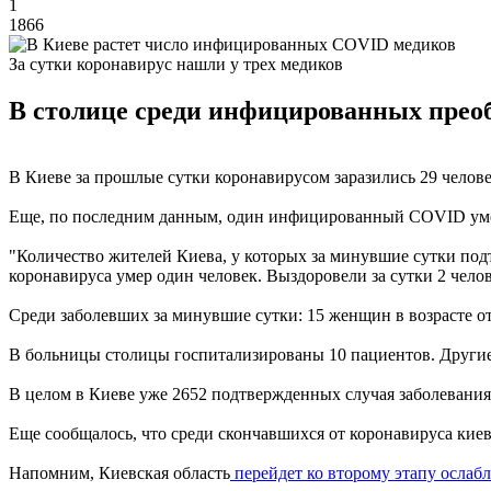
1
1866
За сутки коронавирус нашли у трех медиков
В столице среди инфицированных преоб
В Киеве за прошлые сутки коронавирусом заразились 29 челове
Еще, по последним данным, один инфицированный COVID уме
"Количество жителей Киева, у которых за минувшие сутки подт
коронавируса умер один человек. Выздоровели за сутки 2 челове
Среди заболевших за минувшие сутки: 15 женщин в возрасте от 2
В больницы столицы госпитализированы 10 пациентов. Другие 
В целом в Киеве уже 2652 подтвержденных случая заболевания
Еще сообщалось, что среди скончавшихся от коронавируса кие
Напомним, Киевская область
перейдет ко второму этапу ослаб