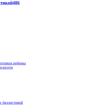
стикой
486
отеряла ребенка
еплосети