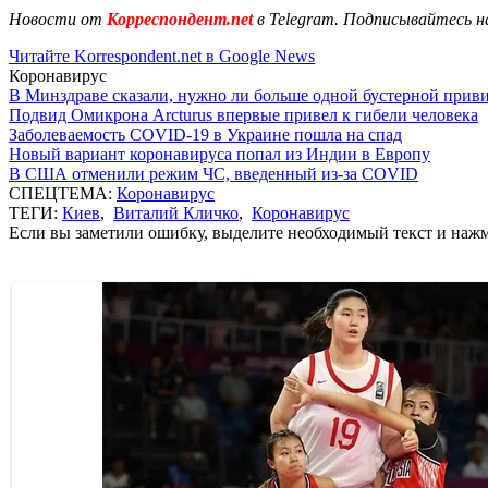
Новости от
Корреспондент.net
в Telegram. Подписывайтесь н
Читайте Korrespondent.net в Google News
Коронавирус
В Минздраве сказали, нужно ли больше одной бустерной прив
Подвид Омикрона Arcturus впервые привел к гибели человека
Заболеваемость COVID-19 в Украине пошла на спад
Новый вариант коронавируса попал из Индии в Европу
В США отменили режим ЧС, введенный из-за COVID
СПЕЦТЕМА:
Коронавирус
ТЕГИ:
Киев
,
Виталий Кличко
,
Коронавирус
Если вы заметили ошибку, выделите необходимый текст и нажми