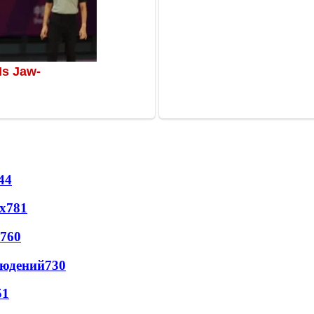
44
х
781
760
людений
730
51