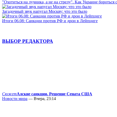
"Охотиться на лучника, а не на стрелу". Как Украине бороться 
Загадочный звук напугал Москву: что это было
Итоги 06.08: Санкции против РФ и дрон в Лейпциге
ВЫБОР РЕДАКТОРА
Сюжет
Адские санкции. Решение Сената США
Новости мира
— Вчера, 23:14