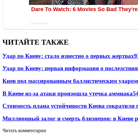
ЧИТАЙТЕ ТАКЖЕ
Удар по Киеву: стало известно о первых жертвах
9
Удар по Киеву: первая информация о последствия
Киев под массированным баллистическим ударом
В Киеве из-за атаки произошла утечка аммиака
5
Стоимость плана устойчивости Киева сократили 
Миллионный залог и смерть близнецов: в Киеве 
Читать комментарии