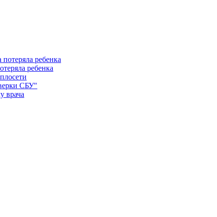
отеряла ребенка
еплосети
оверки СБУ"
у врача