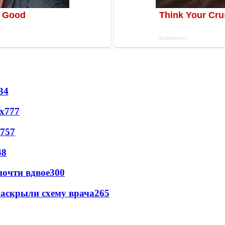
34
х
777
757
48
почти вдвое
300
раскрыли схему врача
265