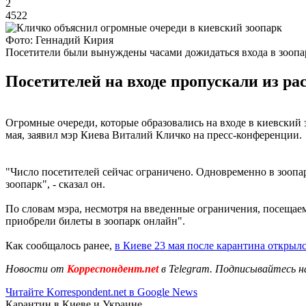
2
4522
Фото: Геннадий Кирия
Посетители были вынуждены часами дожидаться входа в зоопа
Посетителей на входе пропускали из ра
Огромные очереди, которые образовались на входе в киевский
мая, заявил мэр Киева Виталий Кличко на пресс-конференции.
"Число посетителей сейчас ограничено. Одновременно в зоопарке
зоопарк", - сказал он.
По словам мэра, несмотря на введенные ограничения, посещаем
приобрели билеты в зоопарк онлайн".
Как сообщалось ранее,
в Киеве 23 мая после карантина открылс
Новости от
Корреспондент.net
в Telegram. Подписывайтесь н
Читайте Korrespondent.net в Google News
Карантин в Киеве и Украине