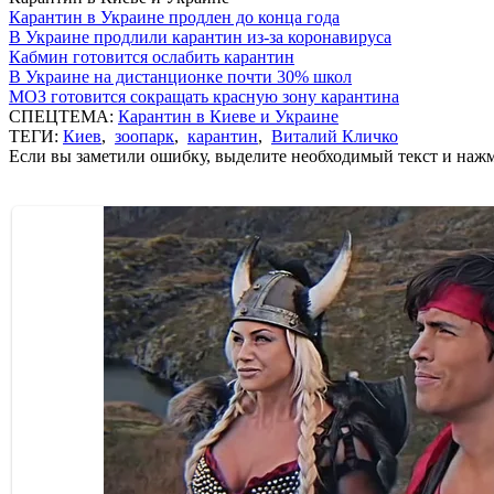
Карантин в Украине продлен до конца года
В Украине продлили карантин из-за коронавируса
Кабмин готовится ослабить карантин
В Украине на дистанционке почти 30% школ
МОЗ готовится сокращать красную зону карантина
СПЕЦТЕМА:
Карантин в Киеве и Украине
ТЕГИ:
Киев
,
зоопарк
,
карантин
,
Виталий Кличко
Если вы заметили ошибку, выделите необходимый текст и нажми