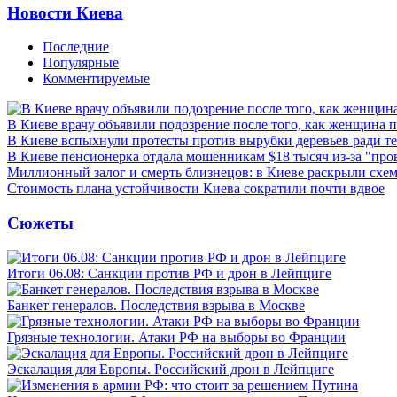
Новости Киева
Последние
Популярные
Комментируемые
В Киеве врачу объявили подозрение после того, как женщина п
В Киеве вспыхнули протесты против вырубки деревьев ради т
В Киеве пенсионерка отдала мошенникам $18 тысяч из-за "пр
Миллионный залог и смерть близнецов: в Киеве раскрыли схем
Стоимость плана устойчивости Киева сократили почти вдвое
Сюжеты
Итоги 06.08: Санкции против РФ и дрон в Лейпциге
Банкет генералов. Последствия взрыва в Москве
Грязные технологии. Атаки РФ на выборы во Франции
Эскалация для Европы. Российский дрон в Лейпциге