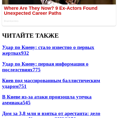
ЧИТАЙТЕ ТАКЖЕ
Удар по Киеву: стало известно о первых
жертвах
932
Удар по Киеву: первая информация о
последствиях
775
Киев под массированным баллистическим
ударом
751
В Киеве из-за атаки произошла утечка
аммиака
545
Дом за 3,8 млн и взятка от арестанта: дело