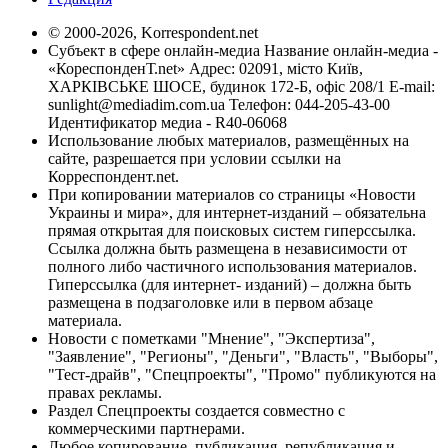
© 2000-2026, Korrespondent.net
Субъект в сфере онлайн-медиа Название онлайн-медиа -
«КореспонденТ.net» Адрес: 02091, місто Київ,
ХАРКІВСЬКЕ ШОСЕ, будинок 172-Б, офіс 208/1 E-mail:
sunlight@mediadim.com.ua
Телефон: 044-205-43-00
Идентификатор медиа - R40-06068
Использование любых материалов, размещённых на
сайте, разрешается при условии ссылки на
Корреспондент.net.
При копировании материалов со страницы «Новости
Украины и мира», для интернет-изданий – обязательна
прямая открытая для поисковых систем гиперссылка.
Ссылка должна быть размещена в независимости от
полного либо частичного использования материалов.
Гиперссылка (для интернет- изданий) – должна быть
размещена в подзаголовке или в первом абзаце
материала.
Новости с пометками "Мнение", "Экспертиза",
"Заявление", "Регионы", "Деньги", "Власть", "Выборы",
"Тест-драйв", "Спецпроекты", "Промо" публикуются на
правах рекламы.
Раздел Спецпроекты создается совместно с
коммерческими партнерами.
Любое копирование, публикация, републикация и