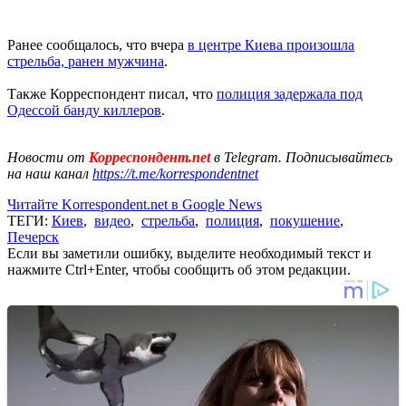
Ранее сообщалось, что вчера
в центре Киева произошла
стрельба, ранен мужчина
.
Также Корреспондент писал, что
полиция задержала под
Одессой банду киллеров
.
Новости от
Корреспондент.net
в Telegram. Подписывайтесь
на наш канал
https://t.me/korrespondentnet
Читайте Korrespondent.net в Google News
ТЕГИ:
Киев
,
видео
,
стрельба
,
полиция
,
покушение
,
Печерск
Если вы заметили ошибку, выделите необходимый текст и
нажмите Ctrl+Enter, чтобы сообщить об этом редакции.