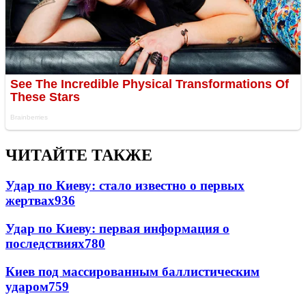
ЧИТАЙТЕ ТАКЖЕ
Удар по Киеву: стало известно о первых
жертвах
936
Удар по Киеву: первая информация о
последствиях
780
Киев под массированным баллистическим
ударом
759