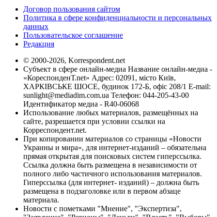
Договор пользования сайтом
Политика в сфере конфиденциальности и персональных
данных
Пользовательское соглашение
Редакция
© 2000-2026, Korrespondent.net
Субъект в сфере онлайн-медиа Название онлайн-медиа -
«КореспонденТ.net» Адрес: 02091, місто Київ,
ХАРКІВСЬКЕ ШОСЕ, будинок 172-Б, офіс 208/1 E-mail:
sunlight@mediadim.com.ua
Телефон: 044-205-43-00
Идентификатор медиа - R40-06068
Использование любых материалов, размещённых на
сайте, разрешается при условии ссылки на
Корреспондент.net.
При копировании материалов со страницы «Новости
Украины и мира», для интернет-изданий – обязательна
прямая открытая для поисковых систем гиперссылка.
Ссылка должна быть размещена в независимости от
полного либо частичного использования материалов.
Гиперссылка (для интернет- изданий) – должна быть
размещена в подзаголовке или в первом абзаце
материала.
Новости с пометками "Мнение", "Экспертиза",