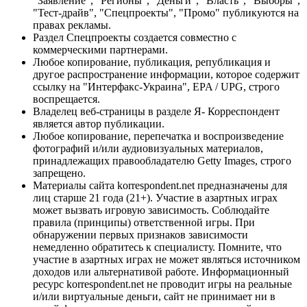
"Заявление", "Регионы", "Деньги", "Власть", "Выборы",
"Тест-драйв", "Спецпроекты", "Промо" публикуются на
правах рекламы.
Раздел Спецпроекты создается совместно с
коммерческими партнерами.
Любое копирование, публикация, републикация и
другое распространение информации, которое содержит
ссылку на "Интерфакс-Украина", EPA / UPG, строго
воспрещается.
Владелец веб-страницы в разделе Я- Корреспондент
является автор публикации.
Любое копирование, перепечатка и воспроизведение
фотографий и/или аудиовизуальных материалов,
принадлежащих правообладателю Getty Images, строго
запрещено.
Материалы сайта korrespondent.net предназначены для
лиц старше 21 года (21+). Участие в азартных играх
может вызвать игровую зависимость. Соблюдайте
правила (принципы) ответственной игры. При
обнаружении первых признаков зависимости
немедленно обратитесь к специалисту. Помните, что
участие в азартных играх не может являться источником
доходов или альтернативой работе. Информационный
ресурс korrespondent.net не проводит игры на реальные
и/или виртуальные деньги, сайт не принимает ни в