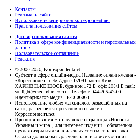
Контакты
Реклама на сайте
Использование материалов korrespondent.net
Правила пользования сайтом
Договор пользования сайтом
Политика в сфере конфиденциальности и персональных
данных
Пользовательское соглашение
Редакция
© 2000-2026, Korrespondent.net
Субъект в сфере онлайн-медиа Название онлайн-медиа -
«КореспонденТ.net» Адрес: 02091, місто Київ,
ХАРКІВСЬКЕ ШОСЕ, будинок 172-Б, офіс 208/1 E-mail:
sunlight@mediadim.com.ua
Телефон: 044-205-43-00
Идентификатор медиа - R40-06068
Использование любых материалов, размещённых на
сайте, разрешается при условии ссылки на
Корреспондент.net.
При копировании материалов со страницы «Новости
Украины и мира», для интернет-изданий – обязательна
прямая открытая для поисковых систем гиперссылка.
Ссылка должна быть размещена в независимости от