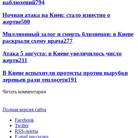
наблюдений
794
Ночная атака на Киев: стало известно о
жертве
500
Миллионный залог и смерть близнецов: в Киеве
раскрыли схему врача
277
Атака 5 августа: в Киеве увеличилось число
жертв
211
В Киеве вспыхнули протесты против вырубки
деревьев ради теплосети
191
Читать комментарии
Полная версия сайта
Facebook
Twitter
RSS-ленты
E-mail рассылка