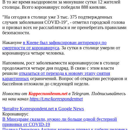
В то же время выздоровели за минувшие сутки 12 жителей
столицы. Всего коронавирус победили 888 киевлян.
"На сегодня в столице уже 3 тыс. 375 подтвержденных
случаев заболевания COVID-19", - отметил городской голова
и призвал всех не расслабляться и не пренебрегать правилами
безопасности.
Накануне
в Киеве был зафиксирован антирекорд по
смертности от коронавируса
. За сутки в столице умерли от
коронавируса четыре человека.
Напомним, рост заболеваемости коронавирусом в столице
продолжается четыре дня подряд. В связи с этим власти
решили
отказаться от перехода к новому этапу снятия
карантинных
ограничений. Вопрос об открытии ресторанов и
бассейнов отложили до следующей недели.
Новости от
Корреспондент.net
в Telegram. Подписывайтесь
на наш канал
https://t.me/korrespondentnet
Читайте Korrespondent.net в Google News
Коронавирус
В Минздраве сказали, нужно ли больше одной бустерной
прививки от COVID-19
Подвид Омикрона Arcturus впервые привел к гибели человека