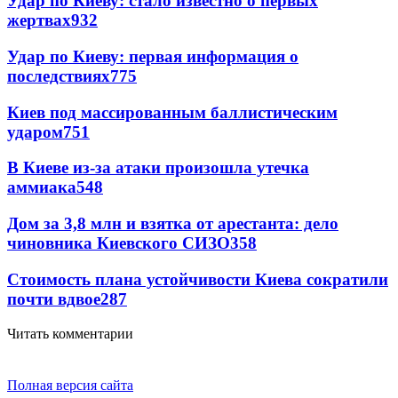
Удар по Киеву: стало известно о первых
жертвах
932
Удар по Киеву: первая информация о
последствиях
775
Киев под массированным баллистическим
ударом
751
В Киеве из-за атаки произошла утечка
аммиака
548
Дом за 3,8 млн и взятка от арестанта: дело
чиновника Киевского СИЗО
358
Стоимость плана устойчивости Киева сократили
почти вдвое
287
Читать комментарии
Полная версия сайта