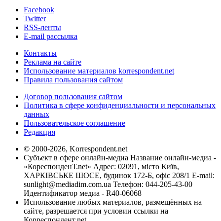
Facebook
Twitter
RSS-ленты
E-mail рассылка
Контакты
Реклама на сайте
Использование материалов korrespondent.net
Правила пользования сайтом
Договор пользования сайтом
Политика в сфере конфиденциальности и персональных
данных
Пользовательское соглашение
Редакция
© 2000-2026, Korrespondent.net
Субъект в сфере онлайн-медиа Название онлайн-медиа -
«КореспонденТ.net» Адрес: 02091, місто Київ,
ХАРКІВСЬКЕ ШОСЕ, будинок 172-Б, офіс 208/1 E-mail:
sunlight@mediadim.com.ua
Телефон: 044-205-43-00
Идентификатор медиа - R40-06068
Использование любых материалов, размещённых на
сайте, разрешается при условии ссылки на
Корреспондент.net.