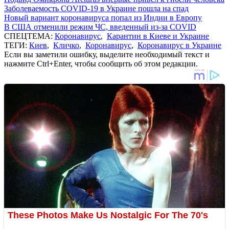
Заболеваемость COVID-19 в Украине пошла на спад
Новый вариант коронавируса попал из Индии в Европу
В США отменили режим ЧС, введенный из-за COVID
СПЕЦТЕМА:
Коронавирус
,
Карантин в Киеве и Украине
ТЕГИ:
Киев
,
Кличко
,
Коронавирус
,
Коронавирус в Украине
Если вы заметили ошибку, выделите необходимый текст и
нажмите Ctrl+Enter, чтобы сообщить об этом редакции.