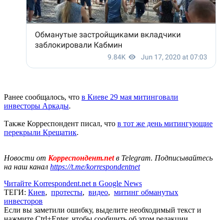
Ранее сообщалось, что
в Киеве 29 мая митинговали
инвесторы Аркады
.
Также Корреспондент писал, что
в тот же день митингующие
перекрыли Крещатик
.
Новости от
Корреспондент.net
в Telegram. Подписывайтесь
на наш канал
https://t.me/korrespondentnet
Читайте Korrespondent.net в Google News
ТЕГИ:
Киев
,
протесты
,
видео
,
митинг обманутых
инвесторов
Если вы заметили ошибку, выделите необходимый текст и
нажмите Ctrl+Enter, чтобы сообщить об этом редакции.