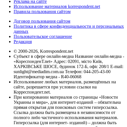
Реклама на сайте
Использование материалов korrespondent.net
Правила пользования сайтом
Договор пользования сайтом
Политика в сфере конфиденциальности и персональных
данных
Пользовательское соглашение
Редакция
© 2000-2026, Korrespondent.net
Субъект в сфере онлайн-медиа Название онлайн-медиа -
«КореспонденТ.net» Адрес: 02091, місто Київ,
ХАРКІВСЬКЕ ШОСЕ, будинок 172-Б, офіс 208/1 E-mail:
sunlight@mediadim.com.ua
Телефон: 044-205-43-00
Идентификатор медиа - R40-06068
Использование любых материалов, размещённых на
сайте, разрешается при условии ссылки на
Корреспондент.net.
При копировании материалов со страницы «Новости
Украины и мира», для интернет-изданий – обязательна
прямая открытая для поисковых систем гиперссылка.
Ссылка должна быть размещена в независимости от
полного либо частичного использования материалов.
Гиперссылка (для интернет- изданий) – должна быть