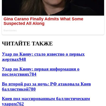
ЧИТАЙТЕ ТАКЖЕ
Удар по Киеву: стало известно о первых
жертвах
948
Удар по Киеву: первая информация о
последствиях
784
Во второй раз за ночь: РФ атаковала Киев
баллистикой
780
Киев под массированным баллистическим
ударом
762