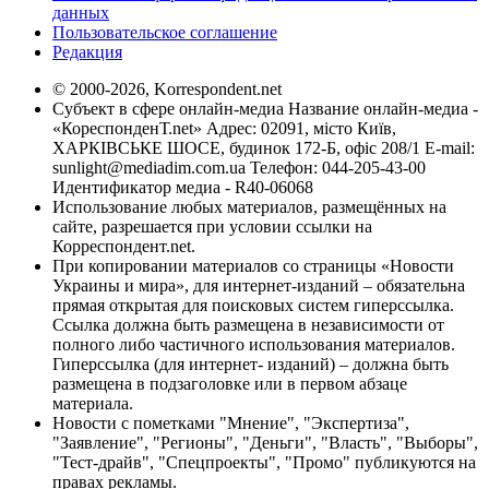
данных
Пользовательское соглашение
Редакция
© 2000-2026, Korrespondent.net
Субъект в сфере онлайн-медиа Название онлайн-медиа -
«КореспонденТ.net» Адрес: 02091, місто Київ,
ХАРКІВСЬКЕ ШОСЕ, будинок 172-Б, офіс 208/1 E-mail:
sunlight@mediadim.com.ua
Телефон: 044-205-43-00
Идентификатор медиа - R40-06068
Использование любых материалов, размещённых на
сайте, разрешается при условии ссылки на
Корреспондент.net.
При копировании материалов со страницы «Новости
Украины и мира», для интернет-изданий – обязательна
прямая открытая для поисковых систем гиперссылка.
Ссылка должна быть размещена в независимости от
полного либо частичного использования материалов.
Гиперссылка (для интернет- изданий) – должна быть
размещена в подзаголовке или в первом абзаце
материала.
Новости с пометками "Мнение", "Экспертиза",
"Заявление", "Регионы", "Деньги", "Власть", "Выборы",
"Тест-драйв", "Спецпроекты", "Промо" публикуются на
правах рекламы.