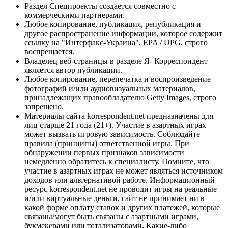
Раздел Спецпроекты создается совместно с
коммерческими партнерами.
Любое копирование, публикация, републикация и
другое распространение информации, которое содержит
ссылку на "Интерфакс-Украина", EPA / UPG, строго
воспрещается.
Владелец веб-страницы в разделе Я- Корреспондент
является автор публикации.
Любое копирование, перепечатка и воспроизведение
фотографий и/или аудиовизуальных материалов,
принадлежащих правообладателю Getty Images, строго
запрещено.
Материалы сайта korrespondent.net предназначены для
лиц старше 21 года (21+). Участие в азартных играх
может вызвать игровую зависимость. Соблюдайте
правила (принципы) ответственной игры. При
обнаружении первых признаков зависимости
немедленно обратитесь к специалисту. Помните, что
участие в азартных играх не может являться источником
доходов или альтернативой работе. Информационный
ресурс korrespondent.net не проводит игры на реальные
и/или виртуальные деньги, сайт не принимает ни в
какой форме оплату ставок и других платежей, которые
связаны/могут быть связаны с азартными играми,
букмекерами или тотализаторами. Какие-либо