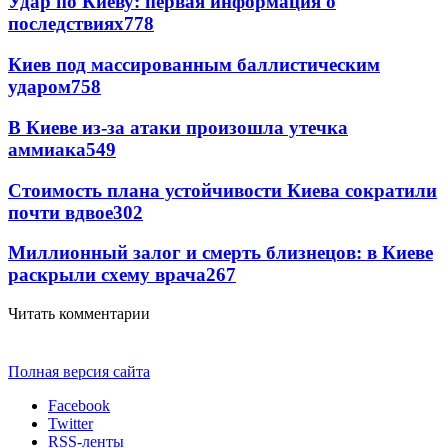
Удар по Киеву: первая информация о
последствиях
778
Киев под массированным баллистическим
ударом
758
В Киеве из-за атаки произошла утечка
аммиака
549
Стоимость плана устойчивости Киева сократили
почти вдвое
302
Миллионный залог и смерть близнецов: в Киеве
раскрыли схему врача
267
Читать комментарии
Полная версия сайта
Facebook
Twitter
RSS-ленты