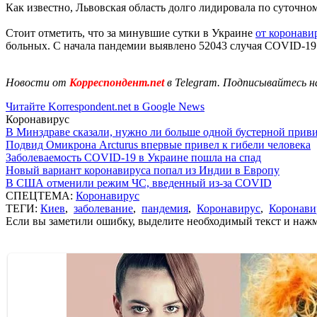
Как известно, Львовская область долго лидировала по суточн
Стоит отметить, что за минувшие сутки в Украине
от коронави
больных. С начала пандемии выявлено 52043 случая COVID-19
Новости от
Корреспондент.net
в Telegram. Подписывайтесь н
Читайте Korrespondent.net в Google News
Коронавирус
В Минздраве сказали, нужно ли больше одной бустерной прив
Подвид Омикрона Arcturus впервые привел к гибели человека
Заболеваемость COVID-19 в Украине пошла на спад
Новый вариант коронавируса попал из Индии в Европу
В США отменили режим ЧС, введенный из-за COVID
СПЕЦТЕМА:
Коронавирус
ТЕГИ:
Киев
,
заболевание
,
пандемия
,
Коронавирус
,
Коронави
Если вы заметили ошибку, выделите необходимый текст и нажми