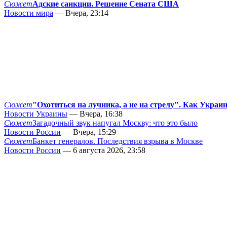
Сюжет
Адские санкции. Решение Сената США
Новости мира
— Вчера, 23:14
Сюжет
"Охотиться на лучника, а не на стрелу". Как Украи
Новости Украины
— Вчера, 16:38
Сюжет
Загадочный звук напугал Москву: что это было
Новости России
— Вчера, 15:29
Сюжет
Банкет генералов. Последствия взрыва в Москве
Новости России
— 6 августа 2026, 23:58