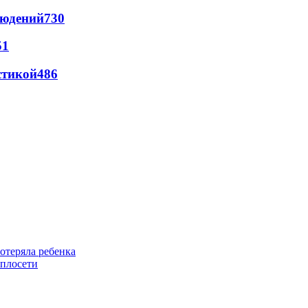
людений
730
51
стикой
486
отеряла ребенка
еплосети