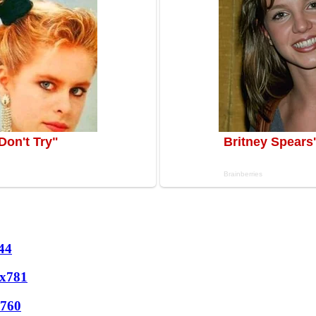
44
х
781
760