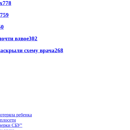
х
778
759
50
почти вдвое
302
раскрыли схему врача
268
отеряла ребенка
еплосети
оверки СБУ"