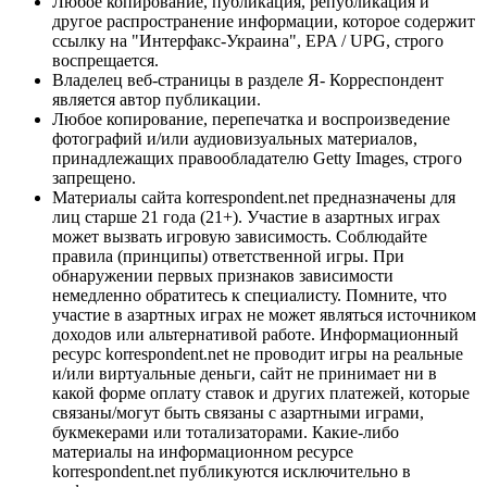
Любое копирование, публикация, републикация и
другое распространение информации, которое содержит
ссылку на "Интерфакс-Украина", EPA / UPG, строго
воспрещается.
Владелец веб-страницы в разделе Я- Корреспондент
является автор публикации.
Любое копирование, перепечатка и воспроизведение
фотографий и/или аудиовизуальных материалов,
принадлежащих правообладателю Getty Images, строго
запрещено.
Материалы сайта korrespondent.net предназначены для
лиц старше 21 года (21+). Участие в азартных играх
может вызвать игровую зависимость. Соблюдайте
правила (принципы) ответственной игры. При
обнаружении первых признаков зависимости
немедленно обратитесь к специалисту. Помните, что
участие в азартных играх не может являться источником
доходов или альтернативой работе. Информационный
ресурс korrespondent.net не проводит игры на реальные
и/или виртуальные деньги, сайт не принимает ни в
какой форме оплату ставок и других платежей, которые
связаны/могут быть связаны с азартными играми,
букмекерами или тотализаторами. Какие-либо
материалы на информационном ресурсе
korrespondent.net публикуются исключительно в