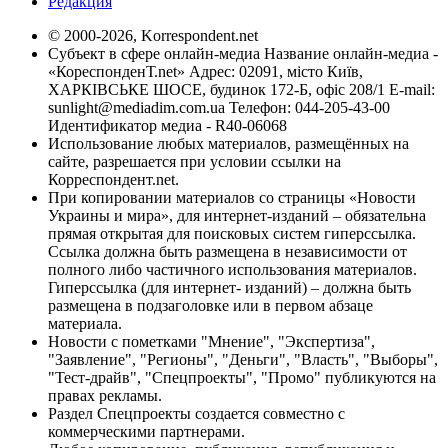
Редакция
© 2000-2026, Korrespondent.net
Субъект в сфере онлайн-медиа Название онлайн-медиа -
«КореспонденТ.net» Адрес: 02091, місто Київ,
ХАРКІВСЬКЕ ШОСЕ, будинок 172-Б, офіс 208/1 E-mail:
sunlight@mediadim.com.ua
Телефон: 044-205-43-00
Идентификатор медиа - R40-06068
Использование любых материалов, размещённых на
сайте, разрешается при условии ссылки на
Корреспондент.net.
При копировании материалов со страницы «Новости
Украины и мира», для интернет-изданий – обязательна
прямая открытая для поисковых систем гиперссылка.
Ссылка должна быть размещена в независимости от
полного либо частичного использования материалов.
Гиперссылка (для интернет- изданий) – должна быть
размещена в подзаголовке или в первом абзаце
материала.
Новости с пометками "Мнение", "Экспертиза",
"Заявление", "Регионы", "Деньги", "Власть", "Выборы",
"Тест-драйв", "Спецпроекты", "Промо" публикуются на
правах рекламы.
Раздел Спецпроекты создается совместно с
коммерческими партнерами.