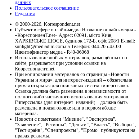
данных
Пользовательское соглашение
Редакция
© 2000-2026, Korrespondent.net
Субъект в сфере онлайн-медиа Название онлайн-медиа -
«КореспонденТ.net» Адрес: 02091, місто Київ,
ХАРКІВСЬКЕ ШОСЕ, будинок 172-Б, офіс 208/1 E-mail:
sunlight@mediadim.com.ua
Телефон: 044-205-43-00
Идентификатор медиа - R40-06068
Использование любых материалов, размещённых на
сайте, разрешается при условии ссылки на
Корреспондент.net.
При копировании материалов со страницы «Новости
Украины и мира», для интернет-изданий – обязательна
прямая открытая для поисковых систем гиперссылка.
Ссылка должна быть размещена в независимости от
полного либо частичного использования материалов.
Гиперссылка (для интернет- изданий) – должна быть
размещена в подзаголовке или в первом абзаце
материала.
Новости с пометками "Мнение", "Экспертиза",
"Заявление", "Регионы", "Деньги", "Власть", "Выборы",
"Тест-драйв", "Спецпроекты", "Промо" публикуются на
правах рекламы.