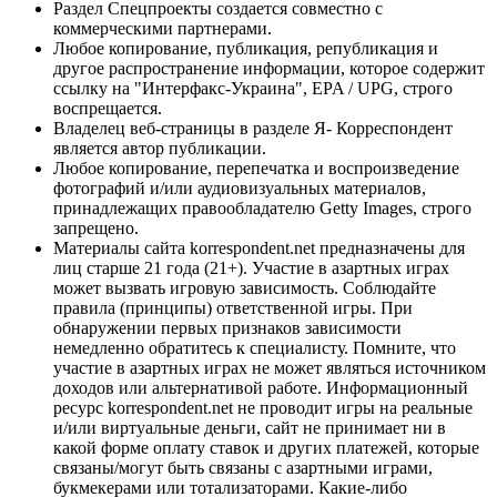
Раздел Спецпроекты создается совместно с
коммерческими партнерами.
Любое копирование, публикация, републикация и
другое распространение информации, которое содержит
ссылку на "Интерфакс-Украина", EPA / UPG, строго
воспрещается.
Владелец веб-страницы в разделе Я- Корреспондент
является автор публикации.
Любое копирование, перепечатка и воспроизведение
фотографий и/или аудиовизуальных материалов,
принадлежащих правообладателю Getty Images, строго
запрещено.
Материалы сайта korrespondent.net предназначены для
лиц старше 21 года (21+). Участие в азартных играх
может вызвать игровую зависимость. Соблюдайте
правила (принципы) ответственной игры. При
обнаружении первых признаков зависимости
немедленно обратитесь к специалисту. Помните, что
участие в азартных играх не может являться источником
доходов или альтернативой работе. Информационный
ресурс korrespondent.net не проводит игры на реальные
и/или виртуальные деньги, сайт не принимает ни в
какой форме оплату ставок и других платежей, которые
связаны/могут быть связаны с азартными играми,
букмекерами или тотализаторами. Какие-либо