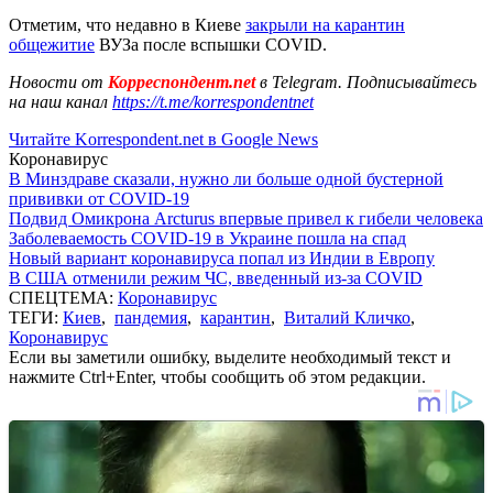
Отметим, что недавно в Киеве
закрыли на карантин
общежитие
ВУЗа после вспышки COVID.
Новости от
Корреспондент.net
в Telegram. Подписывайтесь
на наш канал
https://t.me/korrespondentnet
Читайте Korrespondent.net в Google News
Коронавирус
В Минздраве сказали, нужно ли больше одной бустерной
прививки от COVID-19
Подвид Омикрона Arcturus впервые привел к гибели человека
Заболеваемость COVID-19 в Украине пошла на спад
Новый вариант коронавируса попал из Индии в Европу
В США отменили режим ЧС, введенный из-за COVID
СПЕЦТЕМА:
Коронавирус
ТЕГИ:
Киев
,
пандемия
,
карантин
,
Виталий Кличко
,
Коронавирус
Если вы заметили ошибку, выделите необходимый текст и
нажмите Ctrl+Enter, чтобы сообщить об этом редакции.