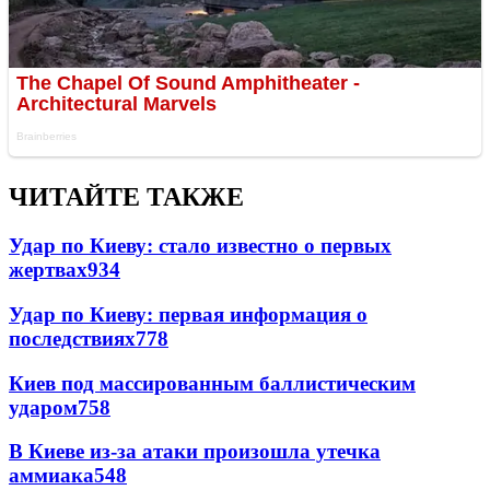
ЧИТАЙТЕ ТАКЖЕ
Удар по Киеву: стало известно о первых
жертвах
934
Удар по Киеву: первая информация о
последствиях
778
Киев под массированным баллистическим
ударом
758
В Киеве из-за атаки произошла утечка
аммиака
548