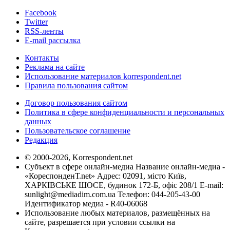
Facebook
Twitter
RSS-ленты
E-mail рассылка
Контакты
Реклама на сайте
Использование материалов korrespondent.net
Правила пользования сайтом
Договор пользования сайтом
Политика в сфере конфиденциальности и персональных
данных
Пользовательское соглашение
Редакция
© 2000-2026, Korrespondent.net
Субъект в сфере онлайн-медиа Название онлайн-медиа -
«КореспонденТ.net» Адрес: 02091, місто Київ,
ХАРКІВСЬКЕ ШОСЕ, будинок 172-Б, офіс 208/1 E-mail:
sunlight@mediadim.com.ua
Телефон: 044-205-43-00
Идентификатор медиа - R40-06068
Использование любых материалов, размещённых на
сайте, разрешается при условии ссылки на