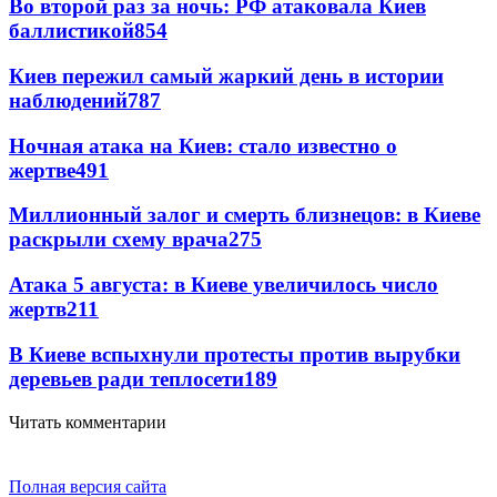
Во второй раз за ночь: РФ атаковала Киев
баллистикой
854
Киев пережил самый жаркий день в истории
наблюдений
787
Ночная атака на Киев: стало известно о
жертве
491
Миллионный залог и смерть близнецов: в Киеве
раскрыли схему врача
275
Атака 5 августа: в Киеве увеличилось число
жертв
211
В Киеве вспыхнули протесты против вырубки
деревьев ради теплосети
189
Читать комментарии
Полная версия сайта