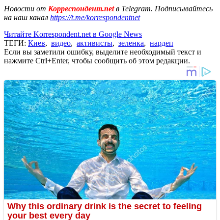
Новости от
Корреспондент.net
в Telegram. Подписывайтесь
на наш канал
https://t.me/korrespondentnet
Читайте Korrespondent.net в Google News
ТЕГИ:
Киев
,
видео
,
активисты
,
зеленка
,
нардеп
Если вы заметили ошибку, выделите необходимый текст и
нажмите Ctrl+Enter, чтобы сообщить об этом редакции.