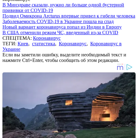
В Минздраве сказали, нужно ли больше одной бустерной
прививки от COVID-19
Подвид Омикрона Arcturus впервые привел к гибели человека
Заболеваемость COVID-19 в Украине пошла на спад
Новый вариант коронавируса попал из Индии в Европу
В США отменили режим ЧС, введенный из-за COVID
СПЕЦТЕМА:
Коронавирус
ТЕГИ:
Киев
,
статистика
,
Коронавирус
,
Коронавирус в
Украине
Если вы заметили ошибку, выделите необходимый текст и
нажмите Ctrl+Enter, чтобы сообщить об этом редакции.