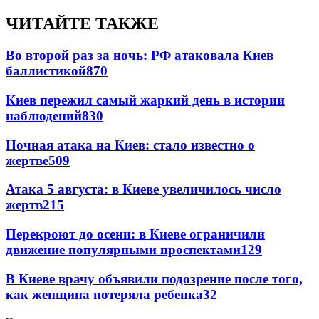
ЧИТАЙТЕ ТАКЖЕ
Во второй раз за ночь: РФ атаковала Киев
баллистикой
870
Киев пережил самый жаркий день в истории
наблюдений
830
Ночная атака на Киев: стало известно о
жертве
509
Атака 5 августа: в Киеве увеличилось число
жертв
215
Перекроют до осени: в Киеве ограничили
движение популярными проспектами
129
В Киеве врачу объявили подозрение после того,
как женщина потеряла ребенка
32