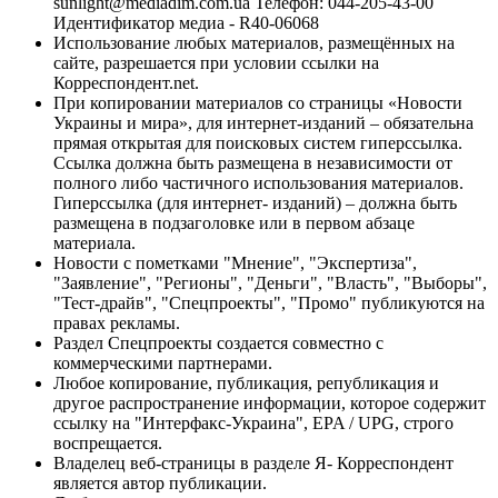
sunlight@mediadim.com.ua
Телефон: 044-205-43-00
Идентификатор медиа - R40-06068
Использование любых материалов, размещённых на
сайте, разрешается при условии ссылки на
Корреспондент.net.
При копировании материалов со страницы «Новости
Украины и мира», для интернет-изданий – обязательна
прямая открытая для поисковых систем гиперссылка.
Ссылка должна быть размещена в независимости от
полного либо частичного использования материалов.
Гиперссылка (для интернет- изданий) – должна быть
размещена в подзаголовке или в первом абзаце
материала.
Новости с пометками "Мнение", "Экспертиза",
"Заявление", "Регионы", "Деньги", "Власть", "Выборы",
"Тест-драйв", "Спецпроекты", "Промо" публикуются на
правах рекламы.
Раздел Спецпроекты создается совместно с
коммерческими партнерами.
Любое копирование, публикация, републикация и
другое распространение информации, которое содержит
ссылку на "Интерфакс-Украина", EPA / UPG, строго
воспрещается.
Владелец веб-страницы в разделе Я- Корреспондент
является автор публикации.