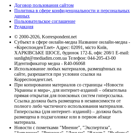
Договор пользования сайтом
Политика в сфере конфиденциальности и персональных
данных
Пользовательское соглашение
Редакция
© 2000-2026, Korrespondent.net
Субъект в сфере онлайн-медиа Название онлайн-медиа -
«КореспонденТ.net» Адрес: 02091, місто Київ,
ХАРКІВСЬКЕ ШОСЕ, будинок 172-Б, офіс 208/1 E-mail:
sunlight@mediadim.com.ua
Телефон: 044-205-43-00
Идентификатор медиа - R40-06068
Использование любых материалов, размещённых на
сайте, разрешается при условии ссылки на
Корреспондент.net.
При копировании материалов со страницы «Новости
Украины и мира», для интернет-изданий – обязательна
прямая открытая для поисковых систем гиперссылка.
Ссылка должна быть размещена в независимости от
полного либо частичного использования материалов.
Гиперссылка (для интернет- изданий) – должна быть
размещена в подзаголовке или в первом абзаце
материала.
Новости с пометками "Мнение", "Экспертиза",
"Заявление", "Регионы", "Деньги", "Власть", "Выборы",