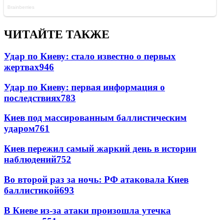
ЧИТАЙТЕ ТАКЖЕ
Удар по Киеву: стало известно о первых
жертвах
946
Удар по Киеву: первая информация о
последствиях
783
Киев под массированным баллистическим
ударом
761
Киев пережил самый жаркий день в истории
наблюдений
752
Во второй раз за ночь: РФ атаковала Киев
баллистикой
693
В Киеве из-за атаки произошла утечка