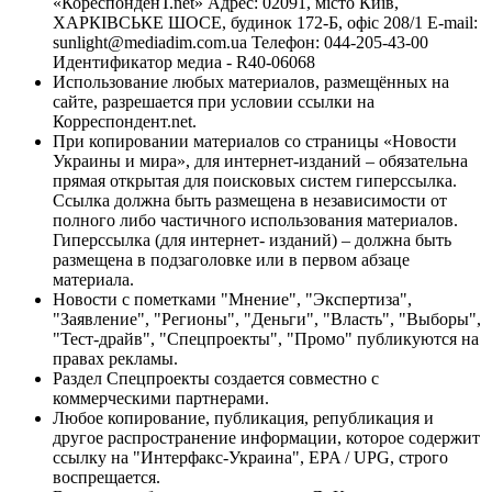
«КореспонденТ.net» Адрес: 02091, місто Київ,
ХАРКІВСЬКЕ ШОСЕ, будинок 172-Б, офіс 208/1 E-mail:
sunlight@mediadim.com.ua
Телефон: 044-205-43-00
Идентификатор медиа - R40-06068
Использование любых материалов, размещённых на
сайте, разрешается при условии ссылки на
Корреспондент.net.
При копировании материалов со страницы «Новости
Украины и мира», для интернет-изданий – обязательна
прямая открытая для поисковых систем гиперссылка.
Ссылка должна быть размещена в независимости от
полного либо частичного использования материалов.
Гиперссылка (для интернет- изданий) – должна быть
размещена в подзаголовке или в первом абзаце
материала.
Новости с пометками "Мнение", "Экспертиза",
"Заявление", "Регионы", "Деньги", "Власть", "Выборы",
"Тест-драйв", "Спецпроекты", "Промо" публикуются на
правах рекламы.
Раздел Спецпроекты создается совместно с
коммерческими партнерами.
Любое копирование, публикация, републикация и
другое распространение информации, которое содержит
ссылку на "Интерфакс-Украина", EPA / UPG, строго
воспрещается.