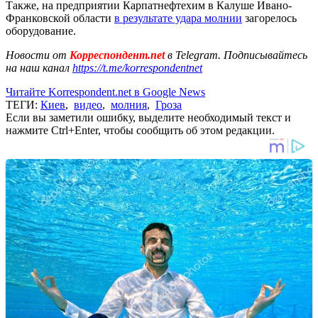
Также, на предприятии Карпатнефтехим в Калуше Ивано-
Франковской области
в результате удара молнии
загорелось
оборудование.
Новости от
Корреспондент.net
в Telegram. Подписывайтесь
на наш канал
https://t.me/korrespondentnet
Читайте Korrespondent.net в Google News
ТЕГИ:
Киев
,
видео
,
молния
,
Гроза
Если вы заметили ошибку, выделите необходимый текст и
нажмите Ctrl+Enter, чтобы сообщить об этом редакции.