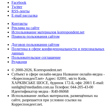
Facebook
Twitter
RSS-ленты
E-mail рассылка
Контакты
Реклама на сайте
Использование материалов korrespondent.net
Правила пользования сайтом
Договор пользования сайтом
Политика в сфере конфиденциальности и персональных
данных
Пользовательское соглашение
Редакция
© 2000-2026, Korrespondent.net
Субъект в сфере онлайн-медиа Название онлайн-медиа -
«КореспонденТ.net» Адрес: 02091, місто Київ,
ХАРКІВСЬКЕ ШОСЕ, будинок 172-Б, офіс 208/1 E-mail:
sunlight@mediadim.com.ua
Телефон: 044-205-43-00
Идентификатор медиа - R40-06068
Использование любых материалов, размещённых на
сайте, разрешается при условии ссылки на
Корреспондент.net.