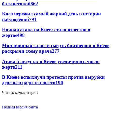
баллистикой
862
Киев пережил самый жаркий день в истории
наблюдений
791
Ночная атака на Киев: стало известно о
жертве
498
Миллионный залог и смерть близнецов: в Киеве
раскрыли схему врача
277
Атака 5 августа: в Киеве увеличилось число
жертв
211
В Киеве вспыхнули протесты против вырубки
деревьев ради теплосети
190
Читать комментарии
Полная версия сайта