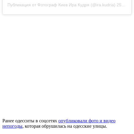
Публикация от Фотограф Киев Ира Кудря (@ira.kudria)
25 Авг 2020 в 12:32 PDT
Ранее одесситы в соцсетях
опубликовали фото и видео
непогоды
, которая обрушилась на одесские улицы.