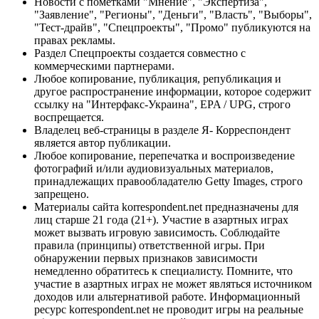
Новости с пометками "Мнение", "Экспертиза",
"Заявление", "Регионы", "Деньги", "Власть", "Выборы",
"Тест-драйв", "Спецпроекты", "Промо" публикуются на
правах рекламы.
Раздел Спецпроекты создается совместно с
коммерческими партнерами.
Любое копирование, публикация, републикация и
другое распространение информации, которое содержит
ссылку на "Интерфакс-Украина", EPA / UPG, строго
воспрещается.
Владелец веб-страницы в разделе Я- Корреспондент
является автор публикации.
Любое копирование, перепечатка и воспроизведение
фотографий и/или аудиовизуальных материалов,
принадлежащих правообладателю Getty Images, строго
запрещено.
Материалы сайта korrespondent.net предназначены для
лиц старше 21 года (21+). Участие в азартных играх
может вызвать игровую зависимость. Соблюдайте
правила (принципы) ответственной игры. При
обнаружении первых признаков зависимости
немедленно обратитесь к специалисту. Помните, что
участие в азартных играх не может являться источником
доходов или альтернативой работе. Информационный
ресурс korrespondent.net не проводит игры на реальные