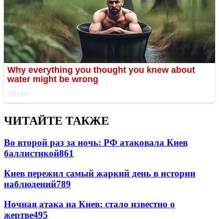
ЧИТАЙТЕ ТАКЖЕ
Во второй раз за ночь: РФ атаковала Киев
баллистикой
861
Киев пережил самый жаркий день в истории
наблюдений
789
Ночная атака на Киев: стало известно о
жертве
495