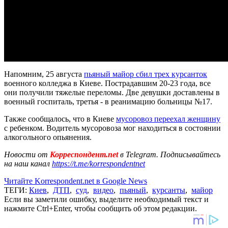
Напомним, 25 августа
пьяный майор сбил трех курсанток
военного колледжа в Киеве. Пострадавшим 20-23 года, все
они получили тяжелые переломы. Две девушки доставлены в
военный госпиталь, третья - в реанимацию больницы №17.
Также сообщалось, что в Киеве
мусоровоз переехал женщину
с ребенком. Водитель мусоровоза мог находиться в состоянии
алкогольного опьянения.
Новости от
Корреспондент.net
в Telegram. Подписывайтесь
на наш канал
https://t.me/korrespondentnet
Читайте Korrespondent.net в Google News
ТЕГИ:
Киев
,
ДТП
,
суд
,
видео
,
пьяный
,
курсанты
,
майор
Если вы заметили ошибку, выделите необходимый текст и
нажмите Ctrl+Enter, чтобы сообщить об этом редакции.