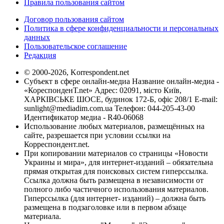
Правила пользования сайтом
Договор пользования сайтом
Политика в сфере конфиденциальности и персональных
данных
Пользовательское соглашение
Редакция
© 2000-2026, Korrespondent.net
Субъект в сфере онлайн-медиа Название онлайн-медиа -
«КореспонденТ.net» Адрес: 02091, місто Київ,
ХАРКІВСЬКЕ ШОСЕ, будинок 172-Б, офіс 208/1 E-mail:
sunlight@mediadim.com.ua
Телефон: 044-205-43-00
Идентификатор медиа - R40-06068
Использование любых материалов, размещённых на
сайте, разрешается при условии ссылки на
Корреспондент.net.
При копировании материалов со страницы «Новости
Украины и мира», для интернет-изданий – обязательна
прямая открытая для поисковых систем гиперссылка.
Ссылка должна быть размещена в независимости от
полного либо частичного использования материалов.
Гиперссылка (для интернет- изданий) – должна быть
размещена в подзаголовке или в первом абзаце
материала.