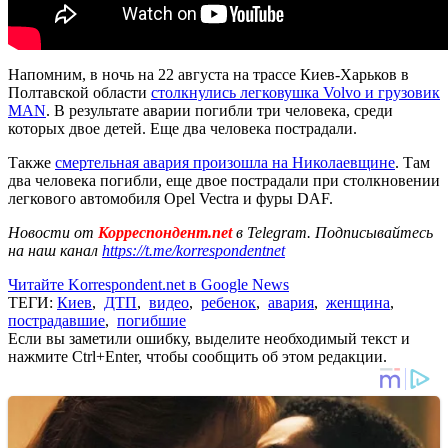
Напомним, в ночь на 22 августа на трассе Киев-Харьков в
Полтавской области
столкнулись легковушка Volvo и грузовик
MAN
. В результате аварии погибли три человека, среди
которых двое детей. Еще два человека пострадали.
Также
смертельная авария произошла на Николаевщине
. Там
два человека погибли, еще двое пострадали при столкновении
легкового автомобиля Оpel Vectra и фуры DAF.
Новости от
Корреспондент.net
в Telegram. Подписывайтесь
на наш канал
https://t.me/korrespondentnet
Читайте Korrespondent.net в Google News
ТЕГИ:
Киев
,
ДТП
,
видео
,
ребенок
,
авария
,
женщина
,
пострадавшие
,
погибшие
Если вы заметили ошибку, выделите необходимый текст и
нажмите Ctrl+Enter, чтобы сообщить об этом редакции.