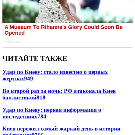
ЧИТАЙТЕ ТАКЖЕ
Удар по Киеву: стало известно о первых
жертвах
949
Во второй раз за ночь: РФ атаковала Киев
баллистикой
818
Удар по Киеву: первая информация о
последствиях
784
Киев пережил самый жаркий день в истории