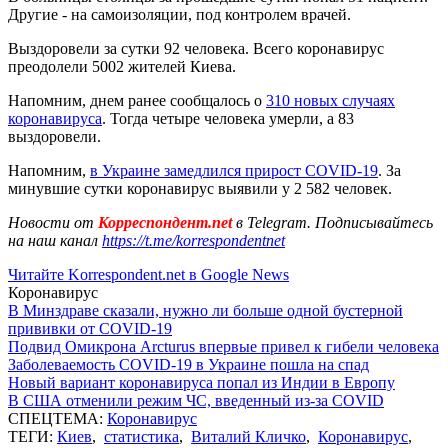
Другие - на самоизоляции, под контролем врачей.
Выздоровели за сутки 92 человека. Всего коронавирус
преодолели 5002 жителей Киева.
Напомним, днем ранее сообщалось о
310 новых случаях
коронавируса
. Тогда четыре человека умерли, а 83
выздоровели.
Напомним,
в Украине замедлился прирост COVID-19
. За
минувшие сутки коронавирус выявили у 2 582 человек.
Новости от
Корреспондент.net
в Telegram. Подписывайтесь
на наш канал
https://t.me/korrespondentnet
Читайте Korrespondent.net в Google News
Коронавирус
В Минздраве сказали, нужно ли больше одной бустерной
прививки от COVID-19
Подвид Омикрона Arcturus впервые привел к гибели человека
Заболеваемость COVID-19 в Украине пошла на спад
Новый вариант коронавируса попал из Индии в Европу
В США отменили режим ЧС, введенный из-за COVID
СПЕЦТЕМА:
Коронавирус
ТЕГИ:
Киев
,
статистика
,
Виталий Кличко
,
Коронавирус
,