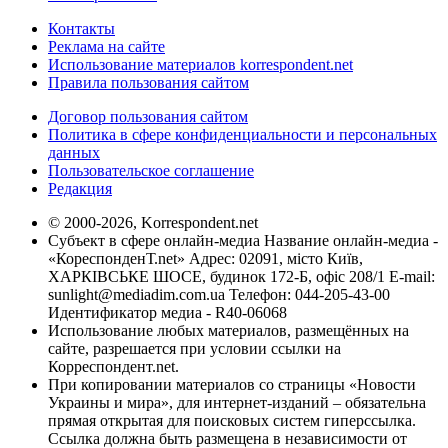
Контакты
Реклама на сайте
Использование материалов korrespondent.net
Правила пользования сайтом
Договор пользования сайтом
Политика в сфере конфиденциальности и персональных
данных
Пользовательское соглашение
Редакция
© 2000-2026, Korrespondent.net
Субъект в сфере онлайн-медиа Название онлайн-медиа -
«КореспонденТ.net» Адрес: 02091, місто Київ,
ХАРКІВСЬКЕ ШОСЕ, будинок 172-Б, офіс 208/1 E-mail:
sunlight@mediadim.com.ua
Телефон: 044-205-43-00
Идентификатор медиа - R40-06068
Использование любых материалов, размещённых на
сайте, разрешается при условии ссылки на
Корреспондент.net.
При копировании материалов со страницы «Новости
Украины и мира», для интернет-изданий – обязательна
прямая открытая для поисковых систем гиперссылка.
Ссылка должна быть размещена в независимости от