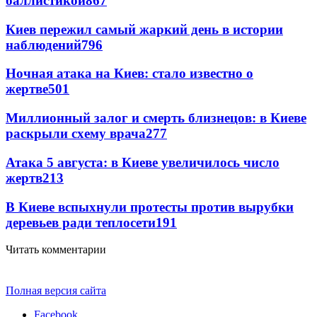
баллистикой
867
Киев пережил самый жаркий день в истории
наблюдений
796
Ночная атака на Киев: стало известно о
жертве
501
Миллионный залог и смерть близнецов: в Киеве
раскрыли схему врача
277
Атака 5 августа: в Киеве увеличилось число
жертв
213
В Киеве вспыхнули протесты против вырубки
деревьев ради теплосети
191
Читать комментарии
Полная версия сайта
Facebook