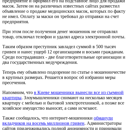
предприятие и оформил его на подставное лицо для продажи
масок. Затем он на различных известных сайтах разместил
объявление о продаже медицинских масок, которых по факту
не имел. Оплату за маски он требовал до отправки на счет
предприятия.
При этом после получения денег мошенник не отправлял
товар, отключал телефон и удалял адреса электронной почты.
Таким образом преступник завладел суммой в 500 тысяч
гривен и нанес ущерб 12 организациям и восьми гражданам.
Среди пострадавших - две благотворительные организации и
два государственных медучреждения.
Теперь ему объявлено подозрение по статье о мошенничестве
в крупных размерах. Решается вопрос об избрании меры
пресечения.
Напомним, что
в Киеве мошенники вынесли все из съемной
квартиры
. Злоумышленники снимают на несколько месяцев
квартиру с мебелью и бытовой электротехникой, а позже все
хозяйское имущество выносят, а сами исчезают.
Также сообщалось, что интернет-мошенники
обманули
вкладчиков на восемь миллионов гривен
. Администраторы
сайтов придерживались полной анонимности и принимали