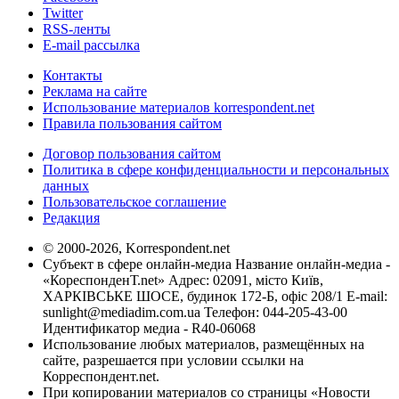
Twitter
RSS-ленты
E-mail рассылка
Контакты
Реклама на сайте
Использование материалов korrespondent.net
Правила пользования сайтом
Договор пользования сайтом
Политика в сфере конфиденциальности и персональных
данных
Пользовательское соглашение
Редакция
© 2000-2026, Korrespondent.net
Субъект в сфере онлайн-медиа Название онлайн-медиа -
«КореспонденТ.net» Адрес: 02091, місто Київ,
ХАРКІВСЬКЕ ШОСЕ, будинок 172-Б, офіс 208/1 E-mail:
sunlight@mediadim.com.ua
Телефон: 044-205-43-00
Идентификатор медиа - R40-06068
Использование любых материалов, размещённых на
сайте, разрешается при условии ссылки на
Корреспондент.net.
При копировании материалов со страницы «Новости