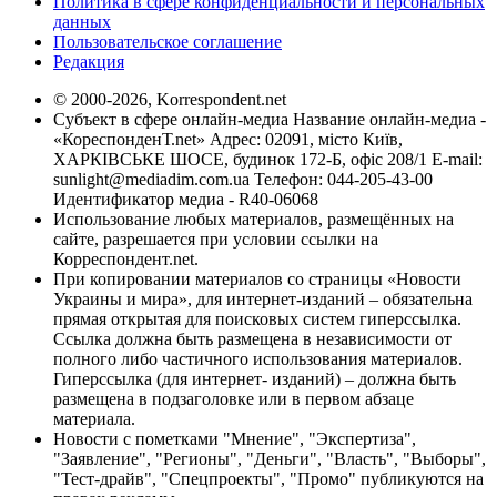
Политика в сфере конфиденциальности и персональных
данных
Пользовательское соглашение
Редакция
© 2000-2026, Korrespondent.net
Субъект в сфере онлайн-медиа Название онлайн-медиа -
«КореспонденТ.net» Адрес: 02091, місто Київ,
ХАРКІВСЬКЕ ШОСЕ, будинок 172-Б, офіс 208/1 E-mail:
sunlight@mediadim.com.ua
Телефон: 044-205-43-00
Идентификатор медиа - R40-06068
Использование любых материалов, размещённых на
сайте, разрешается при условии ссылки на
Корреспондент.net.
При копировании материалов со страницы «Новости
Украины и мира», для интернет-изданий – обязательна
прямая открытая для поисковых систем гиперссылка.
Ссылка должна быть размещена в независимости от
полного либо частичного использования материалов.
Гиперссылка (для интернет- изданий) – должна быть
размещена в подзаголовке или в первом абзаце
материала.
Новости с пометками "Мнение", "Экспертиза",
"Заявление", "Регионы", "Деньги", "Власть", "Выборы",
"Тест-драйв", "Спецпроекты", "Промо" публикуются на