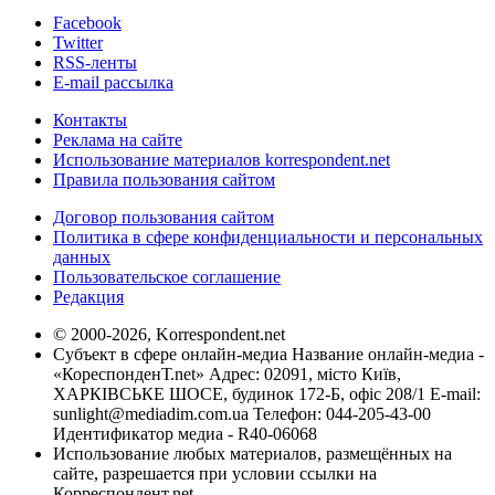
Facebook
Twitter
RSS-ленты
E-mail рассылка
Контакты
Реклама на сайте
Использование материалов korrespondent.net
Правила пользования сайтом
Договор пользования сайтом
Политика в сфере конфиденциальности и персональных
данных
Пользовательское соглашение
Редакция
© 2000-2026, Korrespondent.net
Субъект в сфере онлайн-медиа Название онлайн-медиа -
«КореспонденТ.net» Адрес: 02091, місто Київ,
ХАРКІВСЬКЕ ШОСЕ, будинок 172-Б, офіс 208/1 E-mail:
sunlight@mediadim.com.ua
Телефон: 044-205-43-00
Идентификатор медиа - R40-06068
Использование любых материалов, размещённых на
сайте, разрешается при условии ссылки на
Корреспондент.net.