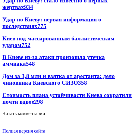
Удар по Киеву: стало известно о первых
жертвах
934
Удар по Киеву: первая информация о
последствиях
775
Киев под массированным баллистическим
ударом
752
В Киеве из-за атаки произошла утечка
аммиака
548
Дом за 3,8 млн и взятка от арестанта: дело
чиновника Киевского СИЗО
358
Стоимость плана устойчивости Киева сократили
почти вдвое
298
Читать комментарии
Полная версия сайта