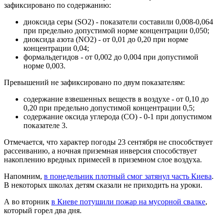
зафиксировано по содержанию:
диоксида серы (SO2) - показатели составили 0,008-0,064
при предельно допустимой норме концентрации 0,050;
диоксида азота (NO2) - от 0,01 до 0,20 при норме
концентрации 0,04;
формальдегидов - от 0,002 до 0,004 при допустимой
норме 0,003.
Превышений не зафиксировано по двум показателям:
содержание взвешенных веществ в воздухе - от 0,10 до
0,20 при предельно допустимой концентрации 0,5;
содержание оксида углерода (CO) - 0-1 при допустимом
показателе 3.
Отмечается, что характер погоды 23 сентября не способствует
рассеиванию, а ночная приземная инверсия способствует
накоплению вредных примесей в приземном слое воздуха.
Напомним,
в понедельник плотный смог затянул часть Киева
.
В некоторых школах детям сказали не приходить на уроки.
А во вторник
в Киеве потушили пожар на мусорной свалке
,
который горел два дня.