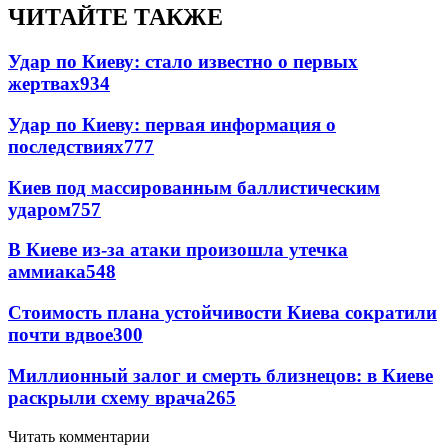
ЧИТАЙТЕ ТАКЖЕ
Удар по Киеву: стало известно о первых
жертвах
934
Удар по Киеву: первая информация о
последствиях
777
Киев под массированным баллистическим
ударом
757
В Киеве из-за атаки произошла утечка
аммиака
548
Стоимость плана устойчивости Киева сократили
почти вдвое
300
Миллионный залог и смерть близнецов: в Киеве
раскрыли схему врача
265
Читать комментарии