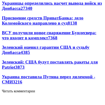
Украинцы определились насчет вывода войск из
Донбасса
27340
Присвоение средств ПриватБанка: дело
Коломойского направлено в суд
8138
ВСУ получили новое снаряжение Бундесвера:
что входит в комплект
7368
Зеленский оценил гарантии США и судьбу
Донбасса
4385
Зеленский: США будут поставлять ракеты для
Patriot
3873
Украина поставила Путина перед дилеммой -
СМИ
3216
Читать комментарии