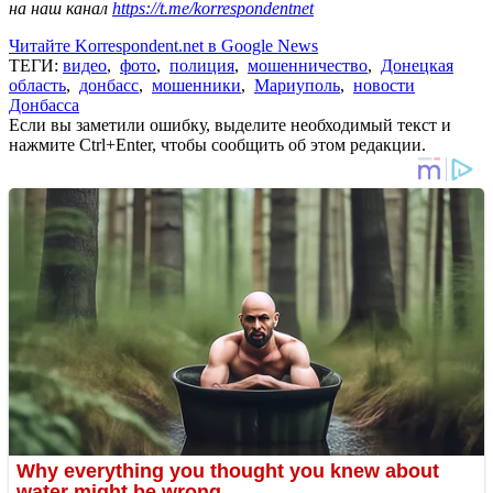
на наш канал
https://t.me/korrespondentnet
Читайте Korrespondent.net в Google News
ТЕГИ:
видео
,
фото
,
полиция
,
мошенничество
,
Донецкая
область
,
донбасс
,
мошенники
,
Мариуполь
,
новости
Донбасса
Если вы заметили ошибку, выделите необходимый текст и
нажмите Ctrl+Enter, чтобы сообщить об этом редакции.