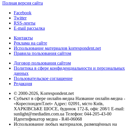
Полная версия сайта
Facebook
Twitter
RSS-ленты
E-mail рассылка
Контакты
Реклама на сайте
Использование материалов korrespondent.net
Правила пользования сайтом
Договор пользования сайтом
Политика в сфере конфиденциальности и персональных
данных
Пользовательское соглашение
Редакция
© 2000-2026, Korrespondent.net
Субъект в сфере онлайн-медиа Название онлайн-медиа -
«КореспонденТ.net» Адрес: 02091, місто Київ,
ХАРКІВСЬКЕ ШОСЕ, будинок 172-Б, офіс 208/1 E-mail:
sunlight@mediadim.com.ua
Телефон: 044-205-43-00
Идентификатор медиа - R40-06068
Использование любых материалов, размещённых на