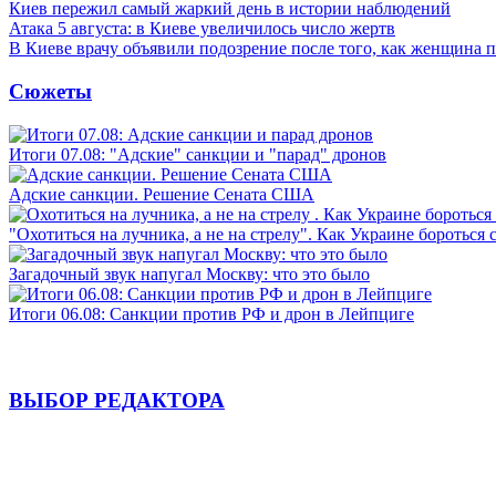
Киев пережил самый жаркий день в истории наблюдений
Атака 5 августа: в Киеве увеличилось число жертв
В Киеве врачу объявили подозрение после того, как женщина п
Сюжеты
Итоги 07.08: "Адские" санкции и "парад" дронов
Адские санкции. Решение Сената США
"Охотиться на лучника, а не на стрелу". Как Украине бороться 
Загадочный звук напугал Москву: что это было
Итоги 06.08: Санкции против РФ и дрон в Лейпциге
ВЫБОР РЕДАКТОРА