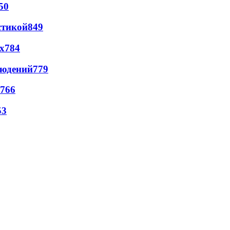
50
стикой
849
х
784
людений
779
766
53