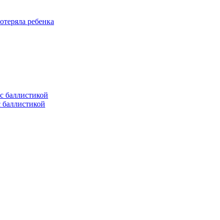
отеряла ребенка
с баллистикой