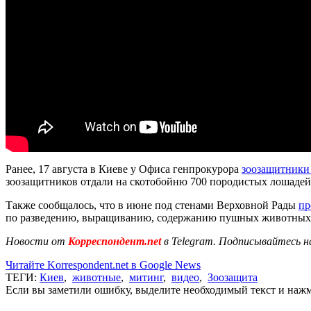
Ранее, 17 августа в Киеве у Офиса генпрокурора
зоозащитники 
зоозащитников отдали на скотобойню 700 породистых лошадей
Также сообщалось, что в июне под стенами Верховной Рады
пр
по разведению, выращиванию, содержанию пушных животных с
Новости от
Корреспондент.net
в Telegram. Подписывайтесь н
Читайте Korrespondent.net в Google News
ТЕГИ:
Киев
,
животные
,
митинг
,
видео
,
Зоозащита
Если вы заметили ошибку, выделите необходимый текст и нажми