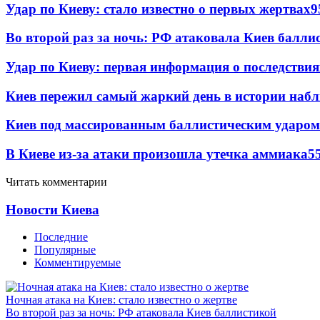
Удар по Киеву: стало известно о первых жертвах
9
Во второй раз за ночь: РФ атаковала Киев балли
Удар по Киеву: первая информация о последствия
Киев пережил самый жаркий день в истории наб
Киев под массированным баллистическим ударом
В Киеве из-за атаки произошла утечка аммиака
5
Читать комментарии
Новости Киева
Последние
Популярные
Комментируемые
Ночная атака на Киев: стало известно о жертве
Во второй раз за ночь: РФ атаковала Киев баллистикой