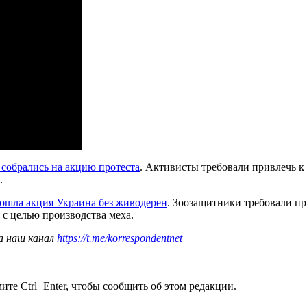
собрались на акцию протеста
. Активисты требовали привлечь к
.
ошла акция Украина без живодерен
. Зоозащитники требовали п
 целью производства меха.
а наш канал
https://t.me/korrespondentnet
те Ctrl+Enter, чтобы сообщить об этом редакции.