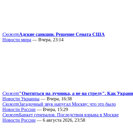
Сюжет
Адские санкции. Решение Сената США
Новости мира
— Вчера, 23:14
Сюжет
"Охотиться на лучника, а не на стрелу". Как Украи
Новости Украины
— Вчера, 16:38
Сюжет
Загадочный звук напугал Москву: что это было
Новости России
— Вчера, 15:29
Сюжет
Банкет генералов. Последствия взрыва в Москве
Новости России
— 6 августа 2026, 23:58