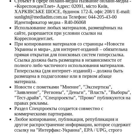
Субъект в сфере онлайн-медиа Название онлайн-медиа -
«КореспонденТ.net» Адрес: 02091, місто Київ,
ХАРКІВСЬКЕ ШОСЕ, будинок 172-Б, офіс 208/1 E-mail:
sunlight@mediadim.com.ua
Телефон: 044-205-43-00
Идентификатор медиа - R40-06068
Использование любых материалов, размещённых на
сайте, разрешается при условии ссылки на
Корреспондент.net.
При копировании материалов со страницы «Новости
Украины и мира», для интернет-изданий – обязательна
прямая открытая для поисковых систем гиперссылка.
Ссылка должна быть размещена в независимости от
полного либо частичного использования материалов.
Гиперссылка (для интернет- изданий) – должна быть
размещена в подзаголовке или в первом абзаце
материала.
Новости с пометками "Мнение", "Экспертиза",
"Заявление", "Регионы", "Деньги", "Власть", "Выборы",
"Тест-драйв", "Спецпроекты", "Промо" публикуются на
правах рекламы.
Раздел Спецпроекты создается совместно с
коммерческими партнерами.
Любое копирование, публикация, републикация и
другое распространение информации, которое содержит
ссылку на "Интерфакс-Украина", EPA / UPG, строго