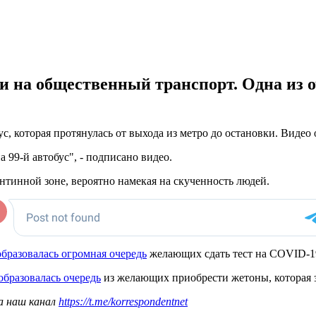
и на общественный транспорт. Одна из о
бус, которая протянулась от выхода из метро до остановки. Вид
а 99-й автобус", - подписано видео.
нтинной зоне, вероятно намекая на скученность людей.
образовалась огромная очередь
желающих сдать тест на COVID-1
образовалась очередь
из желающих приобрести жетоны, которая з
а наш канал
https://t.me/korrespondentnet