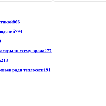
стикой
866
людений
794
0
раскрыли схему врача
277
в
213
евьев ради теплосети
191