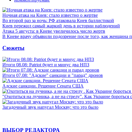
Ночная атака на Киев: стало известно о жертве
Во второй раз за ночь: РФ атаковала Киев баллистикой
Киев пережил самый жаркий день в истории наблюдений
Атака 5 августа: в Киеве увеличилось число жертв
В Киеве врачу объявили подозрение после того, как женщина п
Сюжеты
Итоги 08.08: Patriot будет и минус два НПЗ
Итоги 07.08: "Адские" санкции и "парад" дронов
Адские санкции. Решение Сената США
"Охотиться на лучника, а не на стрелу". Как Украине бороться 
Загадочный звук напугал Москву: что это было
ВЫБОР РЕДАКТОРА