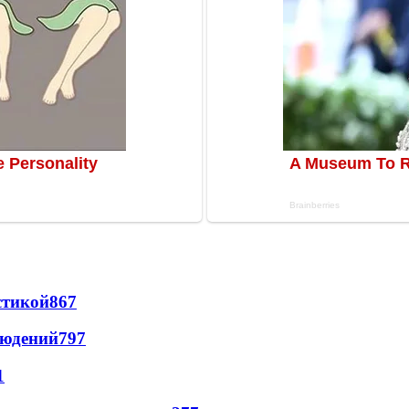
стикой
867
людений
797
1