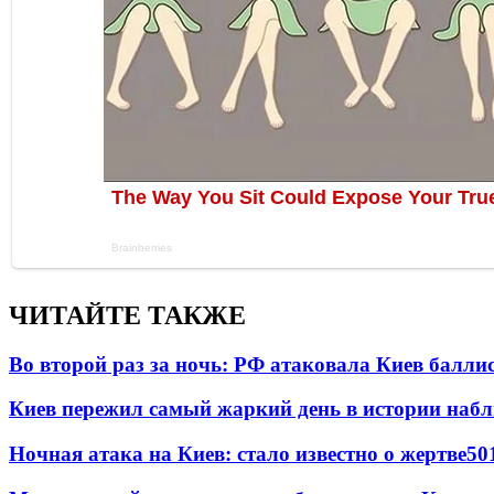
ЧИТАЙТЕ ТАКЖЕ
Во второй раз за ночь: РФ атаковала Киев балли
Киев пережил самый жаркий день в истории наб
Ночная атака на Киев: стало известно о жертве
50