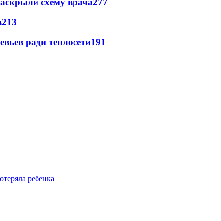
раскрыли схему врача
277
в
213
евьев ради теплосети
191
отеряла ребенка