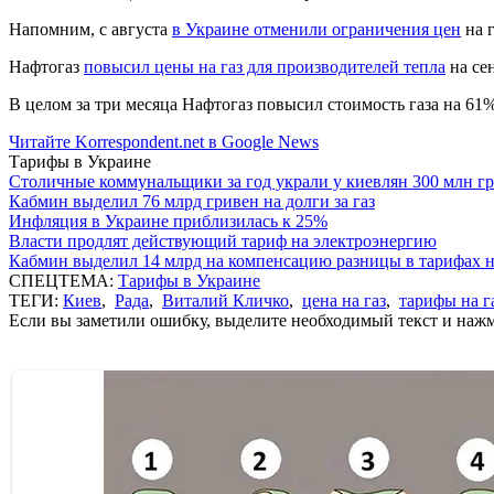
Напомним, с августа
в Украине отменили ограничения цен
на г
Нафтогаз
повысил цены на газ для производителей тепла
на сен
В целом за три месяца Нафтогаз повысил стоимость газа на 61
Читайте Korrespondent.net в Google News
Тарифы в Украине
Столичные коммунальщики за год украли у киевлян 300 млн г
Кабмин выделил 76 млрд гривен на долги за газ
Инфляция в Украине приблизилась к 25%
Власти продлят действующий тариф на электроэнергию
Кабмин выделил 14 млрд на компенсацию разницы в тарифах 
СПЕЦТЕМА:
Тарифы в Украине
ТЕГИ:
Киев
,
Рада
,
Виталий Кличко
,
цена на газ
,
тарифы на г
Если вы заметили ошибку, выделите необходимый текст и нажми