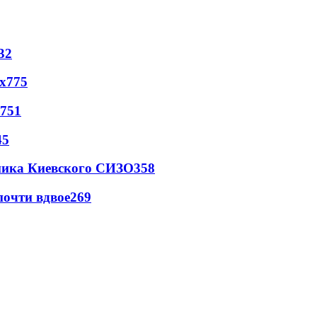
32
х
775
751
45
овника Киевского СИЗО
358
почти вдвое
269