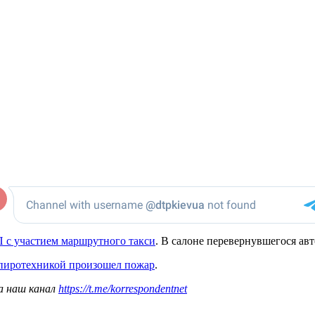
 с участием маршрутного такси
. В салоне перевернувшегося ав
 пиротехникой произошел пожар
.
а наш канал
https://t.me/korrespondentnet