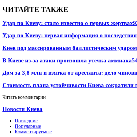
ЧИТАЙТЕ ТАКЖЕ
Удар по Киеву: стало известно о первых жертвах
9
Удар по Киеву: первая информация о последствия
Киев под массированным баллистическим ударом
В Киеве из-за атаки произошла утечка аммиака
5
Дом за 3,8 млн и взятка от арестанта: дело чин
Стоимость плана устойчивости Киева сократили 
Читать комментарии
Новости Киева
Последние
Популярные
Комментируемые