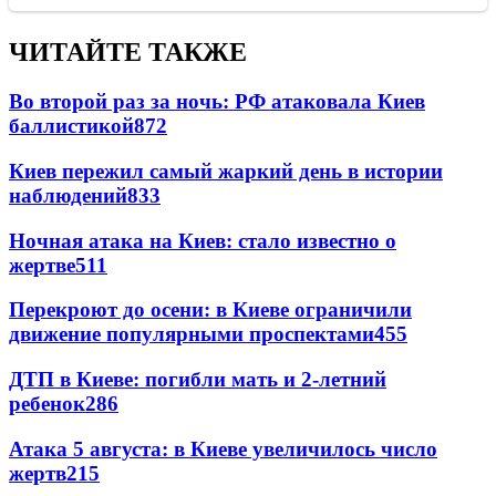
ЧИТАЙТЕ ТАКЖЕ
Во второй раз за ночь: РФ атаковала Киев
баллистикой
872
Киев пережил самый жаркий день в истории
наблюдений
833
Ночная атака на Киев: стало известно о
жертве
511
Перекроют до осени: в Киеве ограничили
движение популярными проспектами
455
ДТП в Киеве: погибли мать и 2-летний
ребенок
286
Атака 5 августа: в Киеве увеличилось число
жертв
215