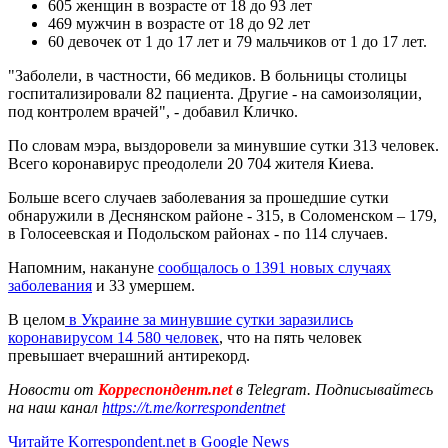
605 женщин в возрасте от 18 до 93 лет
469 мужчин в возрасте от 18 до 92 лет
60 девочек от 1 до 17 лет и 79 мальчиков от 1 до 17 лет.
"Заболели, в частности, 66 медиков. В больницы столицы
госпитализировали 82 пациента. Другие - на самоизоляции,
под контролем врачей", - добавил Кличко.
По словам мэра, выздоровели за минувшие сутки 313 человек.
Всего коронавирус преодолели 20 704 жителя Киева.
Больше всего случаев заболевания за прошедшие сутки
обнаружили в Деснянском районе - 315, в Соломенском – 179,
в Голосеевская и Подольском районах - по 114 случаев.
Напомним, накануне
сообщалось о 1391 новых случаях
заболевания
и 33 умершем.
В целом
в Украине за минувшие сутки заразились
коронавирусом 14 580 человек
, что на пять человек
превышает вчерашний антирекорд.
Новости от
Корреспондент.net
в Telegram. Подписывайтесь
на наш канал
https://t.me/korrespondentnet
Читайте Korrespondent.net в Google News