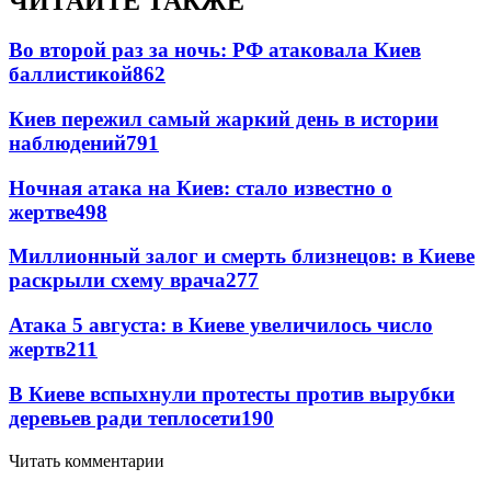
ЧИТАЙТЕ ТАКЖЕ
Во второй раз за ночь: РФ атаковала Киев
баллистикой
862
Киев пережил самый жаркий день в истории
наблюдений
791
Ночная атака на Киев: стало известно о
жертве
498
Миллионный залог и смерть близнецов: в Киеве
раскрыли схему врача
277
Атака 5 августа: в Киеве увеличилось число
жертв
211
В Киеве вспыхнули протесты против вырубки
деревьев ради теплосети
190
Читать комментарии