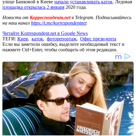
улице Банковой в Киеве
начали устанавливать каток
. Ледовая
площадка открылась 2 января
2020 года.
Новости от
Корреспондент.net
в Telegram. Подписывайтесь
на наш канал
https://t.me/korrespondentnet
Читайте Korrespondent.net в Google News
ТЕГИ:
Киев
,
каток
,
фоторепортаж
,
Офис президента
Если вы заметили ошибку, выделите необходимый текст и
нажмите Ctrl+Enter, чтобы сообщить об этом редакции.