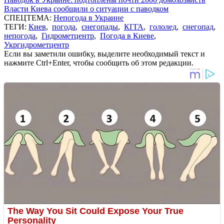
Власти Киева сообщили о ситуации с паводком
СПЕЦТЕМА:
Непогода в Украине
ТЕГИ:
Киев
,
погода
,
снегопады
,
КГГА
,
гололед
,
снегопад
,
непогода
,
Гидрометцентр
,
Погода в Киеве
,
Укргидрометцентр
Если вы заметили ошибку, выделите необходимый текст и
нажмите Ctrl+Enter, чтобы сообщить об этом редакции.