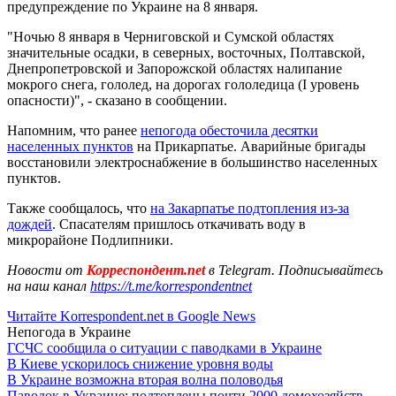
предупреждение по Украине на 8 января.
"Ночью 8 января в Черниговской и Сумской областях
значительные осадки, в северных, восточных, Полтавской,
Днепропетровской и Запорожской областях налипание
мокрого снега, гололед, на дорогах гололедица (I уровень
опасности)", - сказано в сообщении.
Напомним, что ранее
непогода обесточила десятки
населенных пунктов
на Прикарпатье. Аварийные бригады
восстановили электроснабжение в большинство населенных
пунктов.
Также сообщалось, что
на Закарпатье подтопления из-за
дождей
. Спасателям пришлось откачивать воду в
микрорайоне Подлипники.
Новости от
Корреспондент.net
в Telegram. Подписывайтесь
на наш канал
https://t.me/korrespondentnet
Читайте Korrespondent.net в Google News
Непогода в Украине
ГСЧС сообщила о ситуации с паводками в Украине
В Киеве ускорилось снижение уровня воды
В Украине возможна вторая волна половодья
Паводок в Украине: подтоплены почти 2000 домохозяйств