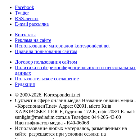
Facebook
Twitter
RSS-ленты
E-mail рассылка
Контакты
Реклама на сайте
Использование материалов korrespondent.net
Правила пользования сайтом
Договор пользования сайтом
Политика в сфере конфиденциальности и персональных
данных
Пользовательское соглашение
Редакция
© 2000-2026, Korrespondent.net
Субъект в сфере онлайн-медиа Название онлайн-медиа -
«КореспонденТ.net» Адрес: 02091, місто Київ,
ХАРКІВСЬКЕ ШОСЕ, будинок 172-Б, офіс 208/1 E-mail:
sunlight@mediadim.com.ua
Телефон: 044-205-43-00
Идентификатор медиа - R40-06068
Использование любых материалов, размещённых на
сайте, разрешается при условии ссылки на