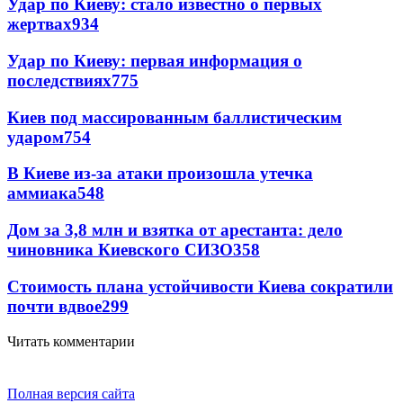
Удар по Киеву: стало известно о первых
жертвах
934
Удар по Киеву: первая информация о
последствиях
775
Киев под массированным баллистическим
ударом
754
В Киеве из-за атаки произошла утечка
аммиака
548
Дом за 3,8 млн и взятка от арестанта: дело
чиновника Киевского СИЗО
358
Стоимость плана устойчивости Киева сократили
почти вдвое
299
Читать комментарии
Полная версия сайта