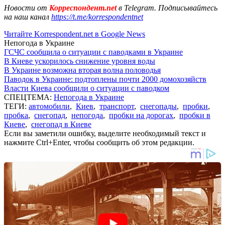
Новости от
Корреспондент.net
в Telegram. Подписывайтесь
на наш канал
https://t.me/korrespondentnet
Читайте Korrespondent.net в Google News
Непогода в Украине
ГСЧС сообщила о ситуации с паводками в Украине
В Киеве ускорилось снижение уровня воды
В Украине возможна вторая волна половодья
Паводок в Украине: подтоплены почти 2000 домохозяйств
Власти Киева сообщили о ситуации с паводком
СПЕЦТЕМА:
Непогода в Украине
ТЕГИ:
автомобили
,
Киев
,
транспорт
,
снегопады
,
пробки
,
пробка
,
снегопад
,
непогода
,
пробки на дорогах
,
пробки в
Киеве
,
снегопад в Киеве
Если вы заметили ошибку, выделите необходимый текст и
нажмите Ctrl+Enter, чтобы сообщить об этом редакции.