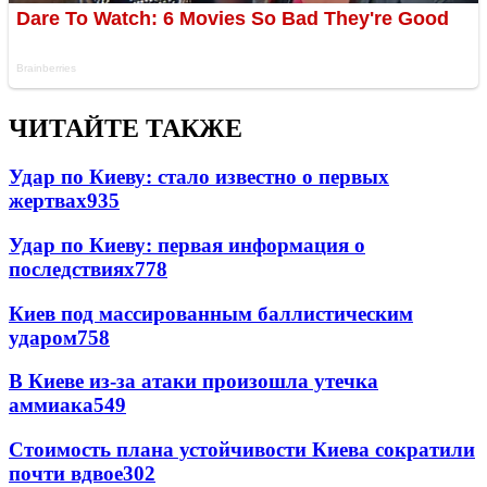
ЧИТАЙТЕ ТАКЖЕ
Удар по Киеву: стало известно о первых
жертвах
935
Удар по Киеву: первая информация о
последствиях
778
Киев под массированным баллистическим
ударом
758
В Киеве из-за атаки произошла утечка
аммиака
549
Стоимость плана устойчивости Киева сократили
почти вдвое
302