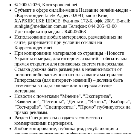
© 2000-2026, Korrespondent.net
Субъект в сфере онлайн-медиа Название онлайн-медиа -
«КореспонденТ.net» Адрес: 02091, місто Київ,
ХАРКІВСЬКЕ ШОСЕ, будинок 172-Б, офіс 208/1 E-mail:
sunlight@mediadim.com.ua
Телефон: 044-205-43-00
Идентификатор медиа - R40-06068
Использование любых материалов, размещённых на
сайте, разрешается при условии ссылки на
Корреспондент.net.
При копировании материалов со страницы «Новости
Украины и мира», для интернет-изданий – обязательна
прямая открытая для поисковых систем гиперссылка.
Ссылка должна быть размещена в независимости от
полного либо частичного использования материалов.
Гиперссылка (для интернет- изданий) – должна быть
размещена в подзаголовке или в первом абзаце
материала.
Новости с пометками "Мнение", "Экспертиза",
"Заявление", "Регионы", "Деньги", "Власть", "Выборы",
"Тест-драйв", "Спецпроекты", "Промо" публикуются на
правах рекламы.
Раздел Спецпроекты создается совместно с
коммерческими партнерами.
Любое копирование, публикация, републикация и
другое распространение информации, которое содержит