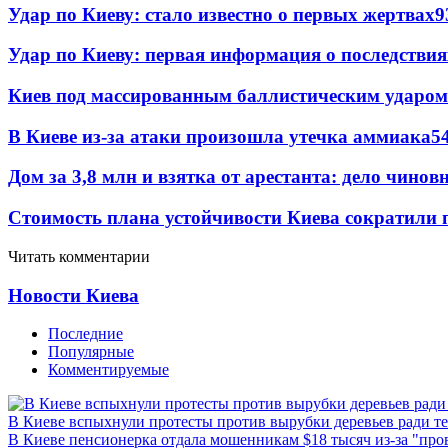
Удар по Киеву: стало известно о первых жертвах
9
Удар по Киеву: первая информация о последствия
Киев под массированным баллистическим ударом
В Киеве из-за атаки произошла утечка аммиака
5
Дом за 3,8 млн и взятка от арестанта: дело чин
Стоимость плана устойчивости Киева сократили 
Читать комментарии
Новости Киева
Последние
Популярные
Комментируемые
В Киеве вспыхнули протесты против вырубки деревьев ради т
В Киеве пенсионерка отдала мошенникам $18 тысяч из-за "пр