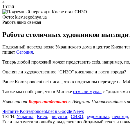
2
15156
Фото: kiev.segodnya.ua
Работа явно свежая
Работа столичных художников выглядит 
Подземный переход возле Украинского дома в центре Киева теп
пишет
Сегодня
.
Теперь любой прохожий может представить себя, например, п
Оценят ли художественное "СИЗО" киевляне и гости города?
Ранее Korrespondent.net писал, что в подземном переходе на Ма
Также мы сообщали, что в Минске
отмыли мурал
с "диджеями 
Новости от
Корреспондент.net
в Telegram. Подписывайтесь н
Читайте Korrespondent.net в Google News
ТЕГИ:
Украина
,
Киев
,
рисунки
,
СИЗО
,
художники
,
переход
Если вы заметили ошибку, выделите необходимый текст и нажми