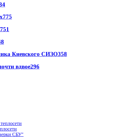
34
х
775
751
48
овника Киевского СИЗО
358
почти вдвое
296
еплосети
оверки СБУ"