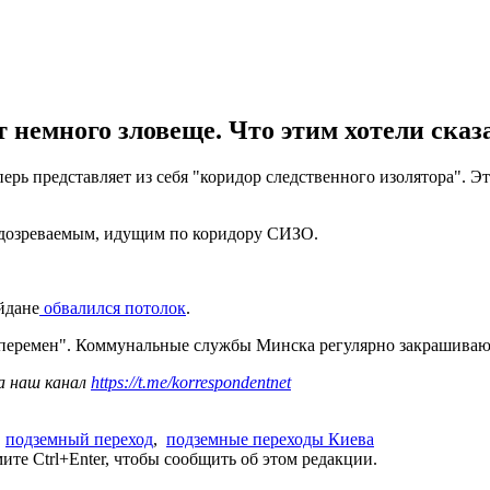
немного зловеще. Что этим хотели сказа
ерь представляет из себя "коридор следственного изолятора". 
одозреваемым, идущим по коридору СИЗО.
йдане
обвалился потолок
.
перемен". Коммунальные службы Минска регулярно закрашивают
а наш канал
https://t.me/korrespondentnet
,
подземный переход
,
подземные переходы Киева
те Ctrl+Enter, чтобы сообщить об этом редакции.