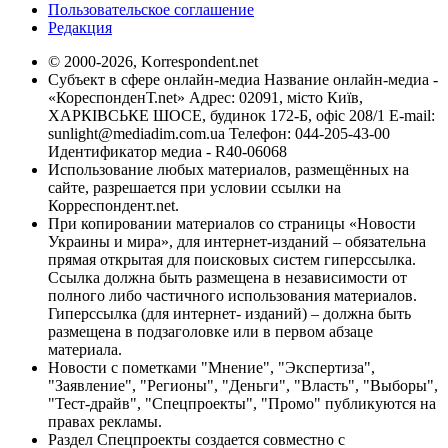
Пользовательское соглашение
Редакция
© 2000-2026, Korrespondent.net
Субъект в сфере онлайн-медиа Название онлайн-медиа -
«КореспонденТ.net» Адрес: 02091, місто Київ,
ХАРКІВСЬКЕ ШОСЕ, будинок 172-Б, офіс 208/1 E-mail:
sunlight@mediadim.com.ua
Телефон: 044-205-43-00
Идентификатор медиа - R40-06068
Использование любых материалов, размещённых на
сайте, разрешается при условии ссылки на
Корреспондент.net.
При копировании материалов со страницы «Новости
Украины и мира», для интернет-изданий – обязательна
прямая открытая для поисковых систем гиперссылка.
Ссылка должна быть размещена в независимости от
полного либо частичного использования материалов.
Гиперссылка (для интернет- изданий) – должна быть
размещена в подзаголовке или в первом абзаце
материала.
Новости с пометками "Мнение", "Экспертиза",
"Заявление", "Регионы", "Деньги", "Власть", "Выборы",
"Тест-драйв", "Спецпроекты", "Промо" публикуются на
правах рекламы.
Раздел Спецпроекты создается совместно с