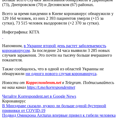
(73), Днепровском (70) и Деснянском (67) районах.
Всего за время пандемии в Киеве коронавирус обнаружили у
129 164 человек, из них 2 393 пациентов умерли (+15 за
сутки), 73 515 человек выздоровели (+2 370 за сутки).
Инфографика: КГГА
Напомним,
в Украине второй день растет заболеваемость
коронавирусом
. За последние 24 часа выявили 3 285 новых
случаев заражения. Это почти на тысячу больше вчерашнего
показателя.
Также сообщалось, что в одной из областей Украины не
обнаружили
ни одного нового случая коронавируса
.
Новости от
Корреспондент.net
в Telegram. Подписывайтесь
на наш канал
https://t.me/korrespondentnet
Читайте Korrespondent.net в Google News
Коронавирус
В Минздраве сказали, нужно ли больше одной бустерной
прививки от COVID-19
Подвид Омикрона Arcturus впервые привел к гибели человека