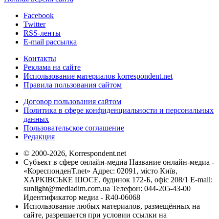
Facebook
Twitter
RSS-ленты
E-mail рассылка
Контакты
Реклама на сайте
Использование материалов korrespondent.net
Правила пользования сайтом
Договор пользования сайтом
Политика в сфере конфиденциальности и персональных
данных
Пользовательское соглашение
Редакция
© 2000-2026, Korrespondent.net
Субъект в сфере онлайн-медиа Название онлайн-медиа -
«КореспонденТ.net» Адрес: 02091, місто Київ,
ХАРКІВСЬКЕ ШОСЕ, будинок 172-Б, офіс 208/1 E-mail:
sunlight@mediadim.com.ua
Телефон: 044-205-43-00
Идентификатор медиа - R40-06068
Использование любых материалов, размещённых на
сайте, разрешается при условии ссылки на