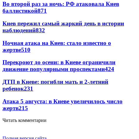
Во второй раз за ночь: РФ атаковала Киев
баллистикой
871
Киев пережил самый жаркий день в истории
наблюдений
832
Ночная атака на Киев: стало известно о
жертве
510
Перекроют до осени: в Киеве ограничили
движение популярными проспектами
424
ДТП в Киеве: погибли мать и 2-летний
ребенок
231
Атака 5 августа: в Киеве увеличилось число
жертв
215
Читать комментарии
Полная версия сайта