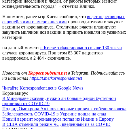
категории населения и людей, от работы которых зависит
жизнедеятельность города", – отметил Кличко.
Напомним, ранее мэр Киева сообщил, что
ведет переговоры с
европейскими и американскими
производителями о закупке
вакцины от коронавируса. Столичные власти планируют
закупить миллион доз вакцин и привить киевлян из уязвимых
категорий.
на данный момент
в Киеве зафиксировано свыше 130 тысяч
случаев коронавируса. При этом 83 307 пациентов
выздоровели, а 2 484 - скончались.
Новости от
Корреспондент.net
в Telegram. Подписывайтесь
на наш канал
https://t.me/korrespondentnet
Читайте Korrespondent.net в Google News
Коронавирус
В Минздраве сказали, нужно ли больше одной бустерной
прививки от COVID-19
Подвид Омикрона Arcturus впервые привел к гибели человека
Заболеваемость COVID-19 в Украине пошла на спад
Новый вариант коронавируса попал из Индии в Европу
В США отменили режим ЧС, введенный из-за COVID