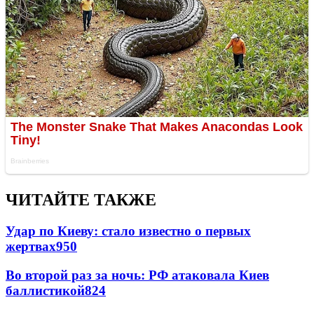
ЧИТАЙТЕ ТАКЖЕ
Удар по Киеву: стало известно о первых
жертвах
950
Во второй раз за ночь: РФ атаковала Киев
баллистикой
824