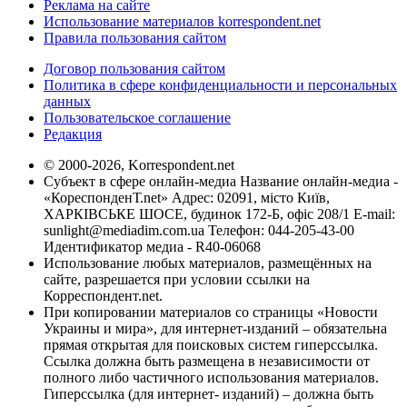
Реклама на сайте
Использование материалов korrespondent.net
Правила пользования сайтом
Договор пользования сайтом
Политика в сфере конфиденциальности и персональных
данных
Пользовательское соглашение
Редакция
© 2000-2026, Korrespondent.net
Субъект в сфере онлайн-медиа Название онлайн-медиа -
«КореспонденТ.net» Адрес: 02091, місто Київ,
ХАРКІВСЬКЕ ШОСЕ, будинок 172-Б, офіс 208/1 E-mail:
sunlight@mediadim.com.ua
Телефон: 044-205-43-00
Идентификатор медиа - R40-06068
Использование любых материалов, размещённых на
сайте, разрешается при условии ссылки на
Корреспондент.net.
При копировании материалов со страницы «Новости
Украины и мира», для интернет-изданий – обязательна
прямая открытая для поисковых систем гиперссылка.
Ссылка должна быть размещена в независимости от
полного либо частичного использования материалов.
Гиперссылка (для интернет- изданий) – должна быть