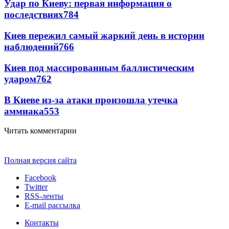
Удар по Киеву: первая информация о
последствиях
784
Киев пережил самый жаркий день в истории
наблюдений
766
Киев под массированным баллистическим
ударом
762
В Киеве из-за атаки произошла утечка
аммиака
553
Читать комментарии
Полная версия сайта
Facebook
Twitter
RSS-ленты
E-mail рассылка
Контакты