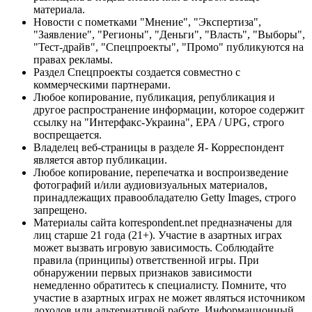
материала.
Новости с пометками "Мнение", "Экспертиза",
"Заявление", "Регионы", "Деньги", "Власть", "Выборы",
"Тест-драйв", "Спецпроекты", "Промо" публикуются на
правах рекламы.
Раздел Спецпроекты создается совместно с
коммерческими партнерами.
Любое копирование, публикация, републикация и
другое распространение информации, которое содержит
ссылку на "Интерфакс-Украина", EPA / UPG, строго
воспрещается.
Владелец веб-страницы в разделе Я- Корреспондент
является автор публикации.
Любое копирование, перепечатка и воспроизведение
фотографий и/или аудиовизуальных материалов,
принадлежащих правообладателю Getty Images, строго
запрещено.
Материалы сайта korrespondent.net предназначены для
лиц старше 21 года (21+). Участие в азартных играх
может вызвать игровую зависимость. Соблюдайте
правила (принципы) ответственной игры. При
обнаружении первых признаков зависимости
немедленно обратитесь к специалисту. Помните, что
участие в азартных играх не может являться источником
доходов или альтернативой работе. Информационный