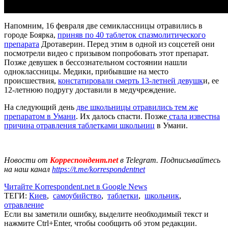
Напомним, 16 февраля две семиклассницы отравились в
городе Боярка,
приняв по 40 таблеток спазмолитического
препарата
Дротаверин. Перед этим в одной из соцсетей они
посмотрели видео с призывом попробовать этот препарат.
Позже девушек в бессознательном состоянии нашли
одноклассницы. Медики, прибывшие на место
происшествия,
констатировали смерть 13-летней девушк
и, ее
12-летнюю подругу доставили в медучреждение.
На следующий день
две школьницы отравились тем же
препаратом в Умани
. Их далось спасти. Позже
стала известна
причина отравления таблетками школьниц
в Умани.
Новости от
Корреспондент.net
в Telegram. Подписывайтесь
на наш канал
https://t.me/korrespondentnet
Читайте Korrespondent.net в Google News
ТЕГИ:
Киев
,
самоубийство
,
таблетки
,
школьник
,
отравление
Если вы заметили ошибку, выделите необходимый текст и
нажмите Ctrl+Enter, чтобы сообщить об этом редакции.