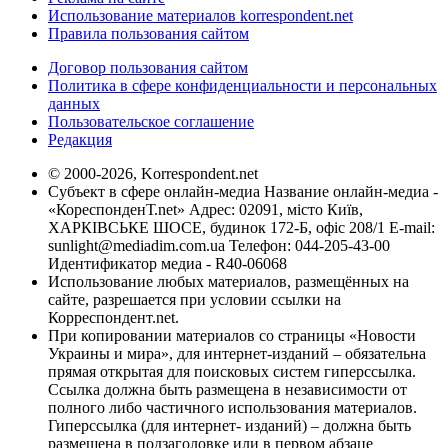
Использование материалов korrespondent.net
Правила пользования сайтом
Договор пользования сайтом
Политика в сфере конфиденциальности и персональных
данных
Пользовательское соглашение
Редакция
© 2000-2026, Korrespondent.net
Субъект в сфере онлайн-медиа Название онлайн-медиа -
«КореспонденТ.net» Адрес: 02091, місто Київ,
ХАРКІВСЬКЕ ШОСЕ, будинок 172-Б, офіс 208/1 E-mail:
sunlight@mediadim.com.ua
Телефон: 044-205-43-00
Идентификатор медиа - R40-06068
Использование любых материалов, размещённых на
сайте, разрешается при условии ссылки на
Корреспондент.net.
При копировании материалов со страницы «Новости
Украины и мира», для интернет-изданий – обязательна
прямая открытая для поисковых систем гиперссылка.
Ссылка должна быть размещена в независимости от
полного либо частичного использования материалов.
Гиперссылка (для интернет- изданий) – должна быть
размещена в подзаголовке или в первом абзаце