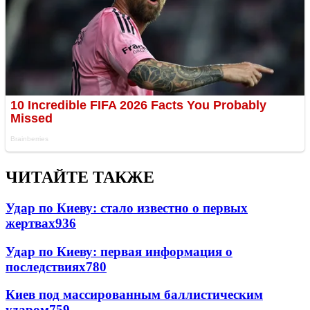
ЧИТАЙТЕ ТАКЖЕ
Удар по Киеву: стало известно о первых
жертвах
936
Удар по Киеву: первая информация о
последствиях
780
Киев под массированным баллистическим
ударом
759