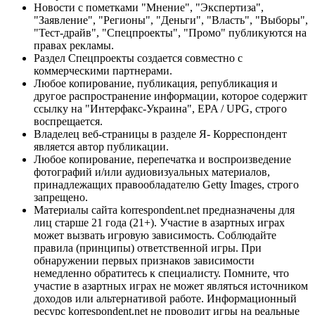
Новости с пометками "Мнение", "Экспертиза",
"Заявление", "Регионы", "Деньги", "Власть", "Выборы",
"Тест-драйв", "Спецпроекты", "Промо" публикуются на
правах рекламы.
Раздел Спецпроекты создается совместно с
коммерческими партнерами.
Любое копирование, публикация, републикация и
другое распространение информации, которое содержит
ссылку на "Интерфакс-Украина", EPA / UPG, строго
воспрещается.
Владелец веб-страницы в разделе Я- Корреспондент
является автор публикации.
Любое копирование, перепечатка и воспроизведение
фотографий и/или аудиовизуальных материалов,
принадлежащих правообладателю Getty Images, строго
запрещено.
Материалы сайта korrespondent.net предназначены для
лиц старше 21 года (21+). Участие в азартных играх
может вызвать игровую зависимость. Соблюдайте
правила (принципы) ответственной игры. При
обнаружении первых признаков зависимости
немедленно обратитесь к специалисту. Помните, что
участие в азартных играх не может являться источником
доходов или альтернативой работе. Информационный
ресурс korrespondent.net не проводит игры на реальные