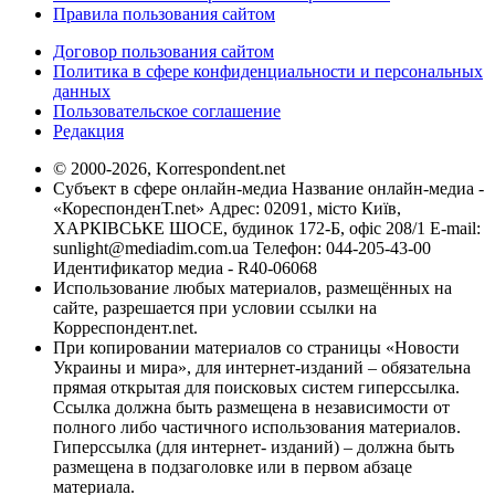
Правила пользования сайтом
Договор пользования сайтом
Политика в сфере конфиденциальности и персональных
данных
Пользовательское соглашение
Редакция
© 2000-2026, Korrespondent.net
Субъект в сфере онлайн-медиа Название онлайн-медиа -
«КореспонденТ.net» Адрес: 02091, місто Київ,
ХАРКІВСЬКЕ ШОСЕ, будинок 172-Б, офіс 208/1 E-mail:
sunlight@mediadim.com.ua
Телефон: 044-205-43-00
Идентификатор медиа - R40-06068
Использование любых материалов, размещённых на
сайте, разрешается при условии ссылки на
Корреспондент.net.
При копировании материалов со страницы «Новости
Украины и мира», для интернет-изданий – обязательна
прямая открытая для поисковых систем гиперссылка.
Ссылка должна быть размещена в независимости от
полного либо частичного использования материалов.
Гиперссылка (для интернет- изданий) – должна быть
размещена в подзаголовке или в первом абзаце
материала.