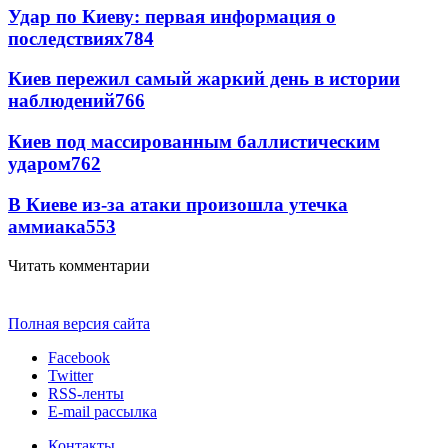
Удар по Киеву: первая информация о
последствиях
784
Киев пережил самый жаркий день в истории
наблюдений
766
Киев под массированным баллистическим
ударом
762
В Киеве из-за атаки произошла утечка
аммиака
553
Читать комментарии
Полная версия сайта
Facebook
Twitter
RSS-ленты
E-mail рассылка
Контакты