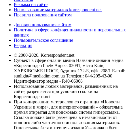
Реклама на сайте
Использование материалов korrespondent.net
Правила пользования сайтом
Договор пользования сайтом
Политика в сфере конфиденциальности и персональных
данных
Пользовательское соглашение
Редакция
© 2000-2026, Korrespondent.net
Субъект в сфере онлайн-медиа Название онлайн-медиа -
«КореспонденТ.net» Адрес: 02091, місто Київ,
ХАРКІВСЬКЕ ШОСЕ, будинок 172-Б, офіс 208/1 E-mail:
sunlight@mediadim.com.ua
Телефон: 044-205-43-00
Идентификатор медиа - R40-06068
Использование любых материалов, размещённых на
сайте, разрешается при условии ссылки на
Корреспондент.net.
При копировании материалов со страницы «Новости
Украины и мира», для интернет-изданий – обязательна
прямая открытая для поисковых систем гиперссылка.
Ссылка должна быть размещена в независимости от
полного либо частичного использования материалов.
Гиперссылка (для интернет- изданий) – должна быть