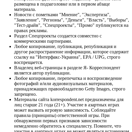
размещена в подзаголовке или в первом абзаце
материала.
Новости с пометками "Мнение", "Экспертиза",
"Заявление", "Регионы", "Деньги", "Власть", "Выборы",
"Тест-драйв", "Спецпроекты", "Промо" публикуются на
правах рекламы.
Раздел Спецпроекты создается совместно с
коммерческими партнерами.
Любое копирование, публикация, републикация и
другое распространение информации, которое содержит
ссылку на "Интерфакс-Украина", EPA / UPG, строго
воспрещается.
Владелец веб-страницы в разделе Я- Корреспондент
является автор публикации.
Любое копирование, перепечатка и воспроизведение
фотографий и/или аудиовизуальных материалов,
принадлежащих правообладателю Getty Images, строго
запрещено.
Материалы сайта korrespondent.net предназначены для
лиц старше 21 года (21+). Участие в азартных играх
может вызвать игровую зависимость. Соблюдайте
правила (принципы) ответственной игры. При
обнаружении первых признаков зависимости
немедленно обратитесь к специалисту. Помните, что
участие в азартных играх не может являться источником