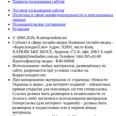
Правила пользования сайтом
Договор пользования сайтом
Политика в сфере конфиденциальности и персональных
данных
Пользовательское соглашение
Редакция
© 2000-2026, Korrespondent.net
Субъект в сфере онлайн-медиа Название онлайн-медиа -
«КореспонденТ.net» Адрес: 02091, місто Київ,
ХАРКІВСЬКЕ ШОСЕ, будинок 172-Б, офіс 208/1 E-mail:
sunlight@mediadim.com.ua
Телефон: 044-205-43-00
Идентификатор медиа - R40-06068
Использование любых материалов, размещённых на
сайте, разрешается при условии ссылки на
Корреспондент.net.
При копировании материалов со страницы «Новости
Украины и мира», для интернет-изданий – обязательна
прямая открытая для поисковых систем гиперссылка.
Ссылка должна быть размещена в независимости от
полного либо частичного использования материалов.
Гиперссылка (для интернет- изданий) – должна быть
размещена в подзаголовке или в первом абзаце
материала.