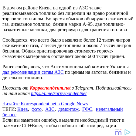
В другом районе Киева на одной из АЗС также
реализовывалось топливо без лицензии на право розничной
торговли топливом. Во время обысков обнаружен сжиженный
газ, дизельное топливо, бензин марки А-95, две топливно-
раздаточные колонки, два резервуара для хранения топлива.
Сообщается, что всего было выявлено более 12 тысяч литров
сжиженного газа, 7 тысяч дизтоплива и около 7 тысяч литров
бензина. Общая ориентировочная стоимость горюче-
смазочных материалов составляет около 600 тысяч гривен.
Ранее сообщалось, что Антимонопольный комитет Украины
дал рекомендации сетям АЗС
по ценам на автогаз, бензины и
дизельное топливо.
Новости от
Корреспондент.net
в Telegram. Подписывайтесь
на наш канал
https://t.me/korrespondentnet
Читайте Korrespondent.net в Google News
ТЕГИ:
Киев
,
фото
,
АЗС
,
демонтаж
,
ГФС
,
нелегальный
бизнес
Если вы заметили ошибку, выделите необходимый текст и
нажмите Ctrl+Enter, чтобы сообщить об этом редакции.