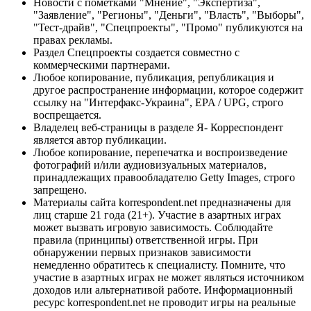
Новости с пометками "Мнение", "Экспертиза",
"Заявление", "Регионы", "Деньги", "Власть", "Выборы",
"Тест-драйв", "Спецпроекты", "Промо" публикуются на
правах рекламы.
Раздел Спецпроекты создается совместно с
коммерческими партнерами.
Любое копирование, публикация, републикация и
другое распространение информации, которое содержит
ссылку на "Интерфакс-Украина", EPA / UPG, строго
воспрещается.
Владелец веб-страницы в разделе Я- Корреспондент
является автор публикации.
Любое копирование, перепечатка и воспроизведение
фотографий и/или аудиовизуальных материалов,
принадлежащих правообладателю Getty Images, строго
запрещено.
Материалы сайта korrespondent.net предназначены для
лиц старше 21 года (21+). Участие в азартных играх
может вызвать игровую зависимость. Соблюдайте
правила (принципы) ответственной игры. При
обнаружении первых признаков зависимости
немедленно обратитесь к специалисту. Помните, что
участие в азартных играх не может являться источником
доходов или альтернативой работе. Информационный
ресурс korrespondent.net не проводит игры на реальные