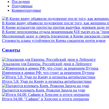
Последние
Популярные
Комментируемые
В Киеве врачу объявили подозрение после того, как женщина п
В Киеве вспыхнули протесты против вырубки деревьев ради т
В Киеве пенсионерка отдала мошенникам $18 тысяч из-за "пр
Миллионный залог и смерть близнецов: в Киеве раскрыли схем
Стоимость плана устойчивости Киева сократили почти вдвое
Сюжеты
Эскалация для Европы. Российский дрон в Лейпциге
Изменения в армии РФ: что стоит за решением Путина
Итоги 5.8: Удар по Киеву и нехватка антибаллистики
Пытаются взломать Киев. Реакция Запада на удар
Итоги 04.08: "Сафари" в Херсоне и итоги операции