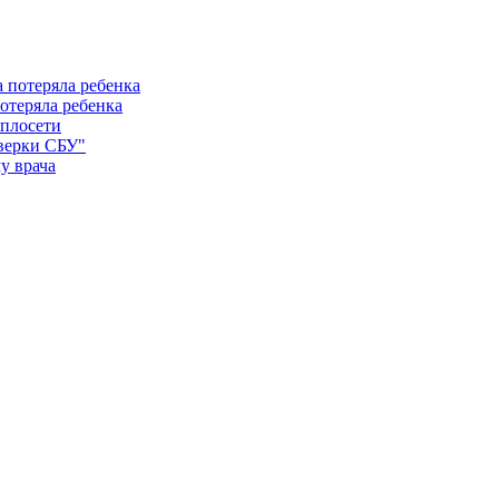
отеряла ребенка
еплосети
оверки СБУ"
у врача