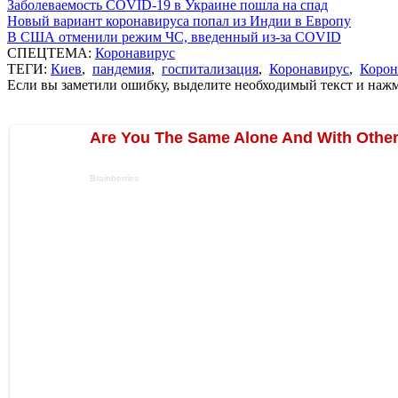
Заболеваемость COVID-19 в Украине пошла на спад
Новый вариант коронавируса попал из Индии в Европу
В США отменили режим ЧС, введенный из-за COVID
СПЕЦТЕМА:
Коронавирус
ТЕГИ:
Киев
,
пандемия
,
госпитализация
,
Коронавирус
,
Корон
Если вы заметили ошибку, выделите необходимый текст и нажми