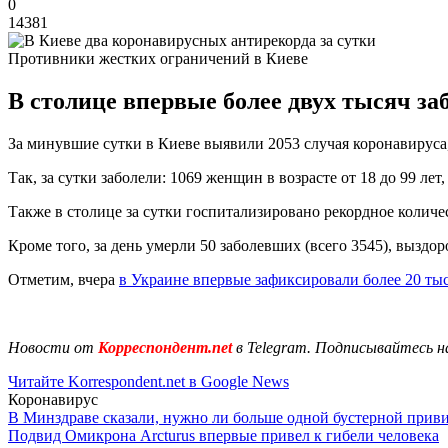
0
14381
Противники жестких ограничений в Киеве
В столице впервые более двух тысяч за
За минувшие сутки в Киеве выявили 2053 случая коронавируса,
Так, за сутки заболели: 1069 женщин в возрасте от 18 до 99 лет,
Также в столице за сутки госпитализировано рекордное количе
Кроме того, за день умерли 50 заболевших (всего 3545), выздор
Отметим, вчера
в Украине впервые зафиксировали более 20 ты
Новости от
Корреспондент.net
в Telegram. Подписывайтесь н
Читайте Korrespondent.net в Google News
Коронавирус
В Минздраве сказали, нужно ли больше одной бустерной прив
Подвид Омикрона Arcturus впервые привел к гибели человека