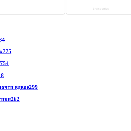
34
х
775
754
48
почти вдвое
299
тики
262