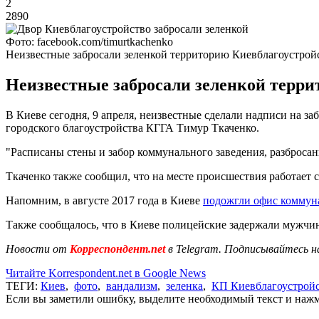
2
2890
Фото: facebook.com/timurtkachenko
Неизвестные забросали зеленкой территорию Киевблагоустрой
Неизвестные забросали зеленкой терри
В Киеве сегодня, 9 апреля, неизвестные сделали надписи на з
городского благоустройства КГГА Тимур Ткаченко.
"Расписаны стены и забор коммунального заведения, разбросан
Ткаченко также сообщил, что на месте происшествия работает 
Напомним, в августе 2017 года в Киеве
подожгли офис коммун
Также сообщалось, что в Киеве полицейские задержали мужчи
Новости от
Корреспондент.net
в Telegram. Подписывайтесь н
Читайте Korrespondent.net в Google News
ТЕГИ:
Киев
,
фото
,
вандализм
,
зеленка
,
КП Киевблагоустрой
Если вы заметили ошибку, выделите необходимый текст и нажми