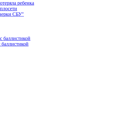
отеряла ребенка
еплосети
оверки СБУ"
с баллистикой