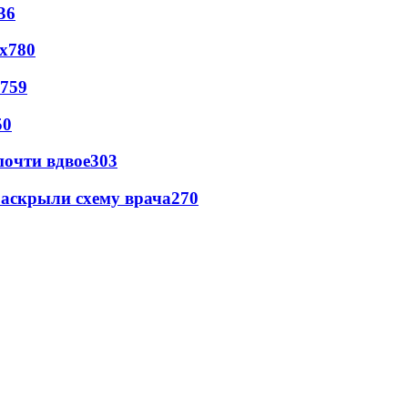
36
х
780
759
50
почти вдвое
303
раскрыли схему врача
270