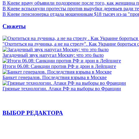
В Киеве врачу объявили подозрение после того, как женщина п
В Киеве вспыхнули протесты против вырубки деревьев ради т
В Киеве пенсионерка отдала мошенникам $18 тысяч из-за "пр
Сюжеты
"Охотиться на лучника, а не на стрелу". Как Украине бороться 
Загадочный звук напугал Москву: что это было
Итоги 06.08: Санкции против РФ и дрон в Лейпциге
Банкет генералов. Последствия взрыва в Москве
Грязные технологии. Атаки РФ на выборы во Франции
ВЫБОР РЕДАКТОРА