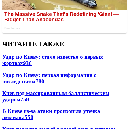
ЧИТАЙТЕ ТАКЖЕ
Удар по Киеву: стало известно о первых
жертвах
936
Удар по Киеву: первая информация о
последствиях
780
Киев под массированным баллистическим
ударом
759
В Киеве из-за атаки произошла утечка
аммиака
550