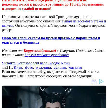
рекомендуются к просмотру лицам до 18 лет, беременным
и людям со слабой психикой
Напомним, в марте на киевской Троещине мужчина в
состоянии алкогольного опьянения
выпал из восьмого этажа и
выжил
. Он получил открытый перелом кости бедра и перелом
ребер.
Пара занялась сексом во время прыжка с парашютом и
оказалась в больнице
Новости от
Корреспондент.net
в Telegram. Подписывайтесь
на наш канал
https://t.me/korrespondentnet
Читайте Korrespondent.net в Google News
ТЕГИ:
Киев
,
фото
,
мужчина
,
суицид
,
магазин
Если вы заметили ошибку, выделите необходимый текст и
нажмите Ctrl+Enter, чтобы сообщить об этом редакции.