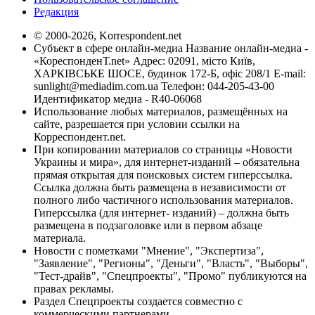
Редакция
© 2000-2026, Korrespondent.net
Субъект в сфере онлайн-медиа Название онлайн-медиа -
«КореспонденТ.net» Адрес: 02091, місто Київ,
ХАРКІВСЬКЕ ШОСЕ, будинок 172-Б, офіс 208/1 E-mail:
sunlight@mediadim.com.ua
Телефон: 044-205-43-00
Идентификатор медиа - R40-06068
Использование любых материалов, размещённых на
сайте, разрешается при условии ссылки на
Корреспондент.net.
При копировании материалов со страницы «Новости
Украины и мира», для интернет-изданий – обязательна
прямая открытая для поисковых систем гиперссылка.
Ссылка должна быть размещена в независимости от
полного либо частичного использования материалов.
Гиперссылка (для интернет- изданий) – должна быть
размещена в подзаголовке или в первом абзаце
материала.
Новости с пометками "Мнение", "Экспертиза",
"Заявление", "Регионы", "Деньги", "Власть", "Выборы",
"Тест-драйв", "Спецпроекты", "Промо" публикуются на
правах рекламы.
Раздел Спецпроекты создается совместно с
коммерческими партнерами.