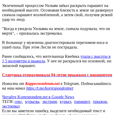
Увлеченный процессом Уильям забыл раскрыть парашют на
необходимой высоте. Осознавая близость к земле он развернул
сначала парашют возлюбленной, а затем свой, получив резкий
удар по лицу.
"Когда я увидела Уильяма на земле, сначала подумала, что он
мертв", – призналась экстремалка.
В больнице у мужчины диагностировали переломом носа и
ушиб паха. При этом Лесли не пострадала.
Ранее сообщалось, что жительница Квебека
упала с высоты в
1,5 километра и выжила
. У нее не раскрылся ни основной, ни
запасной парашют.
Старушка отпраздновала 94-летие прыжком с парашютом
Новости от
Корреспондент.net
в Telegram. Подписывайтесь
на наш канал
https://t.me/korrespondentnet
Читайте Korrespondent.net в Google News
ТЕГИ:
секс
,
курьезы
,
экстрим
,
курьез
,
парашют
,
прыжок
,
экстремал
Если вы заметили ошибку, выделите необходимый текст и