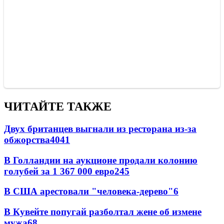
ЧИТАЙТЕ ТАКЖЕ
Двух британцев выгнали из ресторана из-за
обжорства
40
41
В Голландии на аукционе продали колонию
голубей за 1 367 000 евро
24
5
В США арестовали "человека-дерево"
6
В Кувейте попугай разболтал жене об измене
мужа
6
8