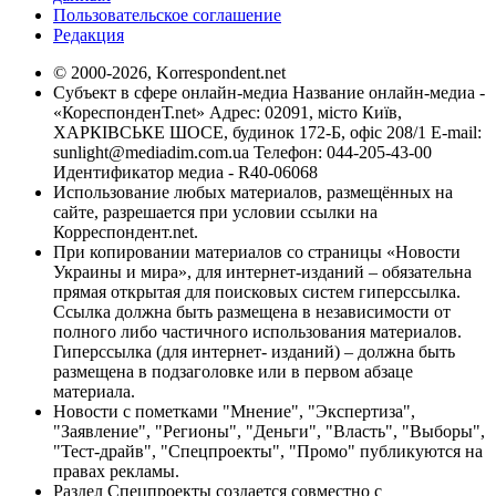
Пользовательское соглашение
Редакция
© 2000-2026, Korrespondent.net
Субъект в сфере онлайн-медиа Название онлайн-медиа -
«КореспонденТ.net» Адрес: 02091, місто Київ,
ХАРКІВСЬКЕ ШОСЕ, будинок 172-Б, офіс 208/1 E-mail:
sunlight@mediadim.com.ua
Телефон: 044-205-43-00
Идентификатор медиа - R40-06068
Использование любых материалов, размещённых на
сайте, разрешается при условии ссылки на
Корреспондент.net.
При копировании материалов со страницы «Новости
Украины и мира», для интернет-изданий – обязательна
прямая открытая для поисковых систем гиперссылка.
Ссылка должна быть размещена в независимости от
полного либо частичного использования материалов.
Гиперссылка (для интернет- изданий) – должна быть
размещена в подзаголовке или в первом абзаце
материала.
Новости с пометками "Мнение", "Экспертиза",
"Заявление", "Регионы", "Деньги", "Власть", "Выборы",
"Тест-драйв", "Спецпроекты", "Промо" публикуются на
правах рекламы.
Раздел Спецпроекты создается совместно с