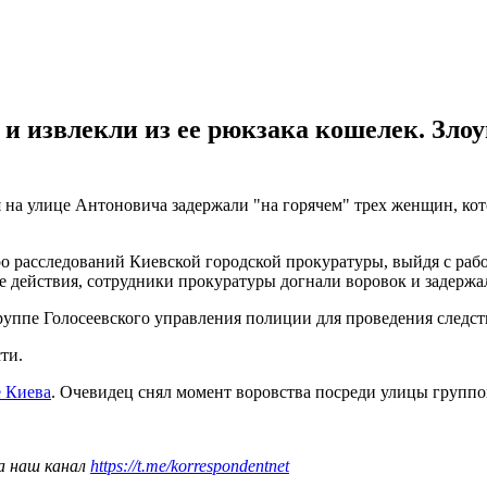
 и извлекли из ее рюкзака кошелек. З
 на улице Антоновича задержали "на горячем" трех женщин, ко
о расследований Киевской городской прокуратуры, выйдя с раб
е действия, сотрудники прокуратуры догнали воровок и задержал
уппе Голосеевского управления полиции для проведения следст
ти.
е Киева
. Очевидец снял момент воровства посреди улицы группо
а наш канал
https://t.me/korrespondentnet