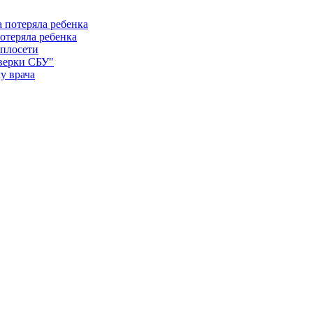
отеряла ребенка
еплосети
оверки СБУ"
у врача