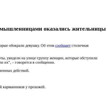
лоумышленницами оказались жительницы
торые обокрали девушку. Об этом
сообщает
столичная
оты, увидели на улице группу женщин, которые обступили
и их", – говорится в сообщении.
венных действий.
й карманников у прохожей.