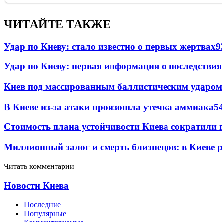
ЧИТАЙТЕ ТАКЖЕ
Удар по Киеву: стало известно о первых жертвах
9
Удар по Киеву: первая информация о последствия
Киев под массированным баллистическим ударом
В Киеве из-за атаки произошла утечка аммиака
5
Стоимость плана устойчивости Киева сократили 
Миллионный залог и смерть близнецов: в Киеве 
Читать комментарии
Новости Киева
Последние
Популярные