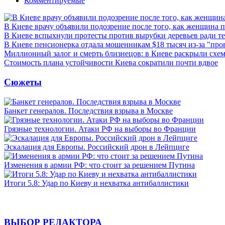
Комментируемые
В Киеве врачу объявили подозрение после того, как женщина п
В Киеве вспыхнули протесты против вырубки деревьев ради т
В Киеве пенсионерка отдала мошенникам $18 тысяч из-за "пр
Миллионный залог и смерть близнецов: в Киеве раскрыли схем
Стоимость плана устойчивости Киева сократили почти вдвое
Сюжеты
Банкет генералов. Последствия взрыва в Москве
Грязные технологии. Атаки РФ на выборы во Франции
Эскалация для Европы. Российский дрон в Лейпциге
Изменения в армии РФ: что стоит за решением Путина
Итоги 5.8: Удар по Киеву и нехватка антибаллистики
ВЫБОР РЕДАКТОРА