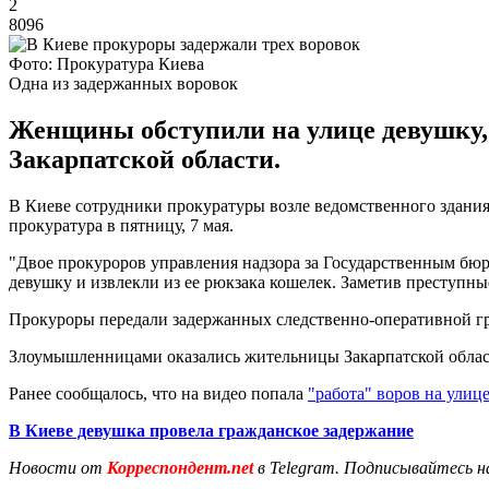
2
8096
Фото: Прокуратура Киева
Одна из задержанных воровок
Женщины обступили на улице девушку,
Закарпатской области.
В Киеве сотрудники прокуратуры возле ведомственного здания
прокуратура в пятницу, 7 мая.
"Двое прокуроров управления надзора за Государственным бюр
девушку и извлекли из ее рюкзака кошелек. Заметив преступны
Прокуроры передали задержанных следственно-оперативной гр
Злоумышленницами оказались жительницы Закарпатской облас
Ранее сообщалось, что на видео попала
"работа" воров на улиц
В Киеве девушка провела гражданское задержание
Новости от
Корреспондент.net
в Telegram. Подписывайтесь н