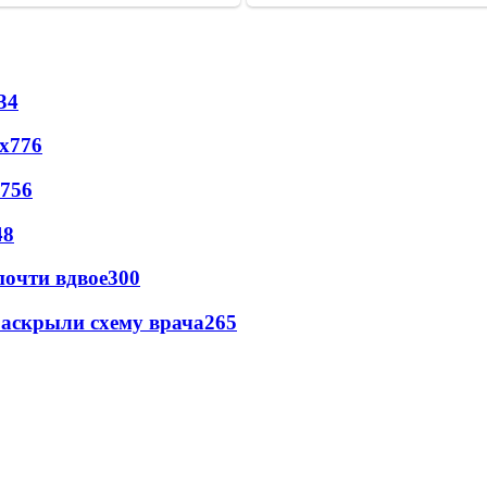
34
х
776
756
48
почти вдвое
300
раскрыли схему врача
265