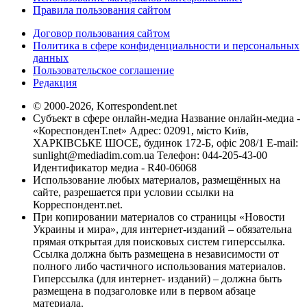
Правила пользования сайтом
Договор пользования сайтом
Политика в сфере конфиденциальности и персональных
данных
Пользовательское соглашение
Редакция
© 2000-2026, Korrespondent.net
Субъект в сфере онлайн-медиа Название онлайн-медиа -
«КореспонденТ.net» Адрес: 02091, місто Київ,
ХАРКІВСЬКЕ ШОСЕ, будинок 172-Б, офіс 208/1 E-mail:
sunlight@mediadim.com.ua
Телефон: 044-205-43-00
Идентификатор медиа - R40-06068
Использование любых материалов, размещённых на
сайте, разрешается при условии ссылки на
Корреспондент.net.
При копировании материалов со страницы «Новости
Украины и мира», для интернет-изданий – обязательна
прямая открытая для поисковых систем гиперссылка.
Ссылка должна быть размещена в независимости от
полного либо частичного использования материалов.
Гиперссылка (для интернет- изданий) – должна быть
размещена в подзаголовке или в первом абзаце
материала.