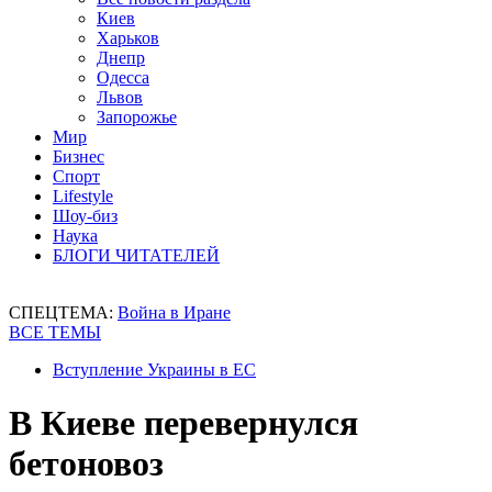
Киев
Харьков
Днепр
Одесса
Львов
Запорожье
Мир
Бизнес
Спорт
Lifestyle
Шоу-биз
Наука
БЛОГИ ЧИТАТЕЛЕЙ
СПЕЦТЕМА:
Война в Иране
ВСЕ ТЕМЫ
Вступление Украины в ЕС
В Киеве перевернулcя
бетоновоз