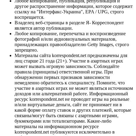
Любое копирование, публикация, републикация и
другое распространение информации, которое содержит
ссылку на "Интерфакс-Украина", EPA / UPG, строго
воспрещается.
Владелец веб-страницы в разделе Я- Корреспондент
является автор публикации.
Любое копирование, перепечатка и воспроизведение
фотографий и/или аудиовизуальных материалов,
принадлежащих правообладателю Getty Images, строго
запрещено.
Материалы сайта korrespondent.net предназначены для
лиц старше 21 года (21+). Участие в азартных играх
может вызвать игровую зависимость. Соблюдайте
правила (принципы) ответственной игры. При
обнаружении первых признаков зависимости
немедленно обратитесь к специалисту. Помните, что
участие в азартных играх не может являться источником
доходов или альтернативой работе. Информационный
ресурс korrespondent.net не проводит игры на реальные
и/или виртуальные деньги, сайт не принимает ни в
какой форме оплату ставок и других платежей, которые
связаны/могут быть связаны с азартными играми,
букмекерами или тотализаторами. Какие-либо
материалы на информационном ресурсе
korrespondent.net публикуются исключительно в