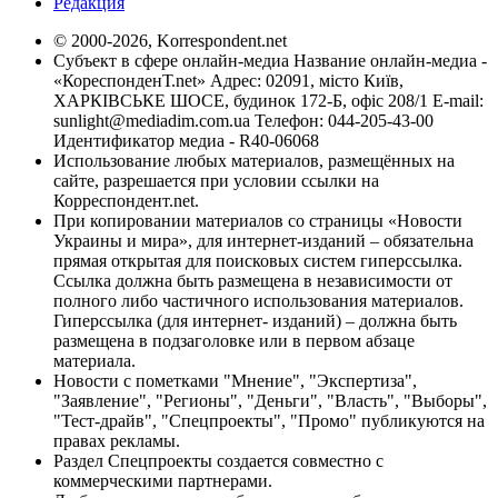
Редакция
© 2000-2026, Korrespondent.net
Субъект в сфере онлайн-медиа Название онлайн-медиа -
«КореспонденТ.net» Адрес: 02091, місто Київ,
ХАРКІВСЬКЕ ШОСЕ, будинок 172-Б, офіс 208/1 E-mail:
sunlight@mediadim.com.ua
Телефон: 044-205-43-00
Идентификатор медиа - R40-06068
Использование любых материалов, размещённых на
сайте, разрешается при условии ссылки на
Корреспондент.net.
При копировании материалов со страницы «Новости
Украины и мира», для интернет-изданий – обязательна
прямая открытая для поисковых систем гиперссылка.
Ссылка должна быть размещена в независимости от
полного либо частичного использования материалов.
Гиперссылка (для интернет- изданий) – должна быть
размещена в подзаголовке или в первом абзаце
материала.
Новости с пометками "Мнение", "Экспертиза",
"Заявление", "Регионы", "Деньги", "Власть", "Выборы",
"Тест-драйв", "Спецпроекты", "Промо" публикуются на
правах рекламы.
Раздел Спецпроекты создается совместно с
коммерческими партнерами.