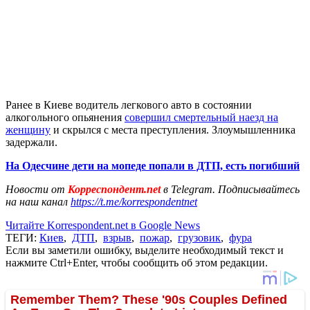
Ранее в Киеве водитель легкового авто в состоянии
алкогольного опьянения
совершил смертельный наезд на
женщину
и скрылся с места преступления. Злоумышленника
задержали.
На Одесчине дети на мопеде попали в ДТП, есть погибший
Новости от
Корреспондент.net
в Telegram. Подписывайтесь
на наш канал
https://t.me/korrespondentnet
Читайте Korrespondent.net в Google News
ТЕГИ:
Киев
,
ДТП
,
взрыв
,
пожар
,
грузовик
,
фура
Если вы заметили ошибку, выделите необходимый текст и
нажмите Ctrl+Enter, чтобы сообщить об этом редакции.